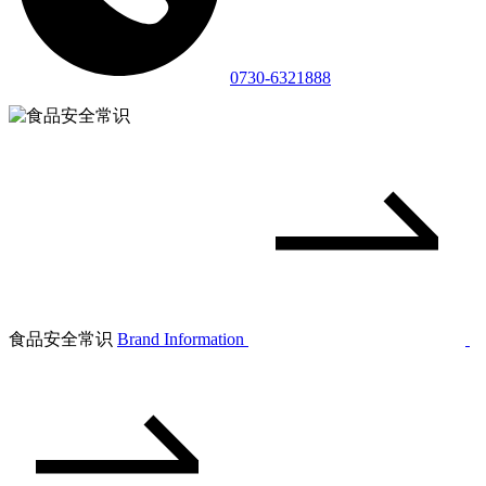
0730-6321888
食品安全常识
Brand Information