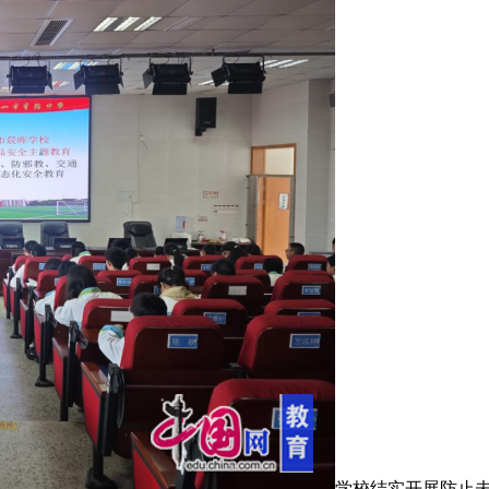
学校结实开展防止