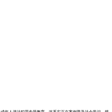
未成年人违法犯罪专题教育，连系实正在案例普及法令常识，规