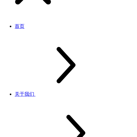
首页
关于我们