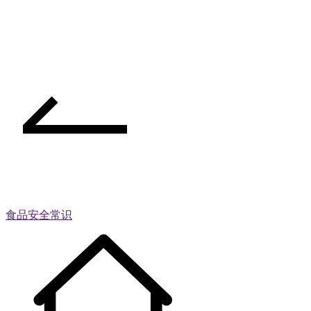
食品安全常识