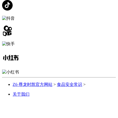
Z6·尊龙时凯官方网站
>
食品安全常识
>
关于我们