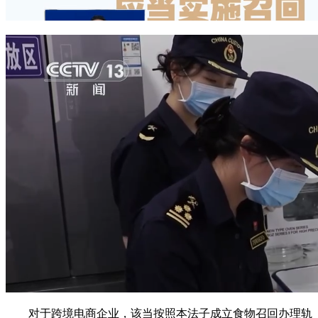
对于跨境电商企业，该当按照本法子成立食物召回办理轨