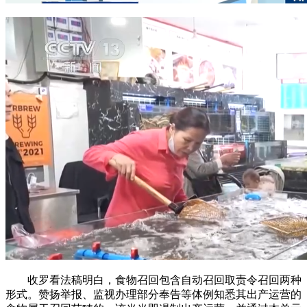
收罗看法稿明白，食物召回包含自动召回取责令召回两种
形式。赞扬举报、监视办理部分奉告等体例知悉其出产运营的