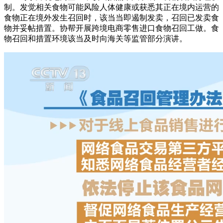
制。发觉相关食物可能风险人体健康或获悉其正在境内运营的
食物正在境外发生召回时，该当当即遏制发卖，召回已发卖食
物并妥帖措置。协帮开展跨境电商零售进口食物召回工做。食
物召回和措置环境该当及时向海关等监管部分演讲。