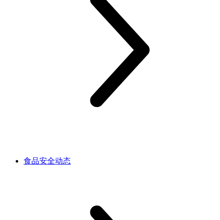
食品安全动态