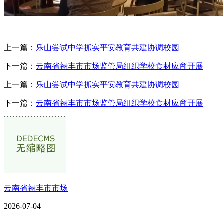
上一篇：
乐山尝试中学抓实平安教育共建协调校园
下一篇：
云南省禄丰市市场监管局组织学校食材应商开展
上一篇：
乐山尝试中学抓实平安教育共建协调校园
下一篇：
云南省禄丰市市场监管局组织学校食材应商开展
云南省禄丰市市场
2026-07-04