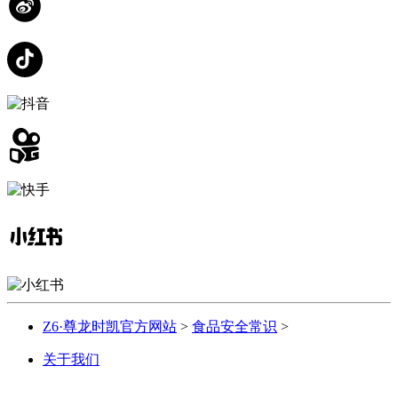
Z6·尊龙时凯官方网站
>
食品安全常识
>
关于我们