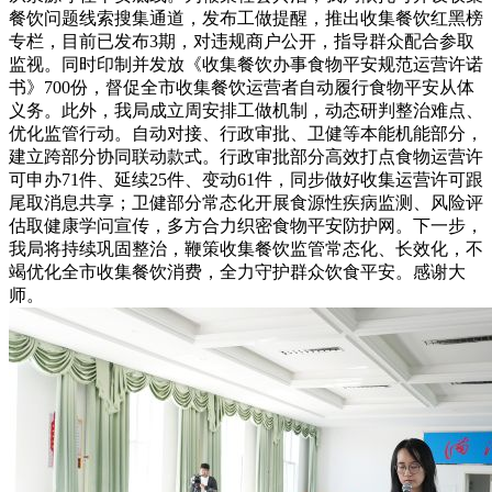
餐饮问题线索搜集通道，发布工做提醒，推出收集餐饮红黑榜
专栏，目前已发布3期，对违规商户公开，指导群众配合参取
监视。同时印制并发放《收集餐饮办事食物平安规范运营许诺
书》700份，督促全市收集餐饮运营者自动履行食物平安从体
义务。此外，我局成立周安排工做机制，动态研判整治难点、
优化监管行动。自动对接、行政审批、卫健等本能机能部分，
建立跨部分协同联动款式。行政审批部分高效打点食物运营许
可申办71件、延续25件、变动61件，同步做好收集运营许可跟
尾取消息共享；卫健部分常态化开展食源性疾病监测、风险评
估取健康学问宣传，多方合力织密食物平安防护网。下一步，
我局将持续巩固整治，鞭策收集餐饮监管常态化、长效化，不
竭优化全市收集餐饮消费，全力守护群众饮食平安。感谢大
师。