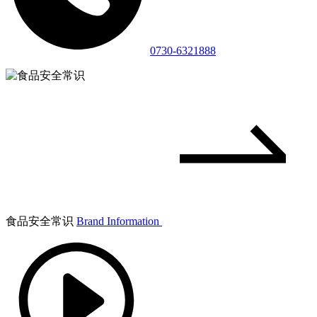
0730-6321888
食品安全常识
Brand Information