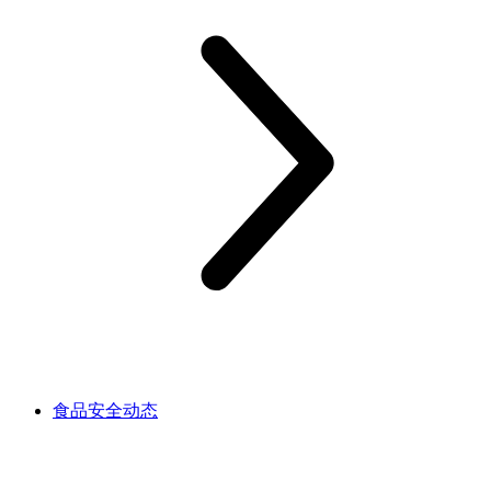
食品安全动态