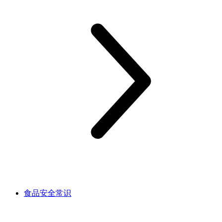
食品安全常识