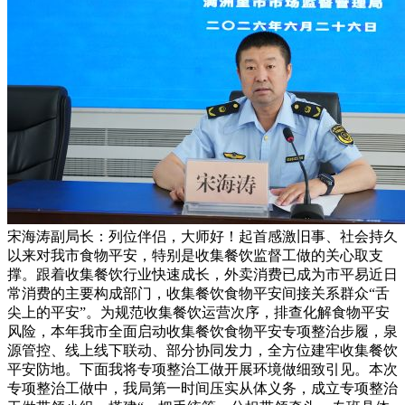
宋海涛副局长：列位伴侣，大师好！起首感激旧事、社会持久
以来对我市食物平安，特别是收集餐饮监督工做的关心取支
撑。跟着收集餐饮行业快速成长，外卖消费已成为市平易近日
常消费的主要构成部门，收集餐饮食物平安间接关系群众“舌
尖上的平安”。为规范收集餐饮运营次序，排查化解食物平安
风险，本年我市全面启动收集餐饮食物平安专项整治步履，泉
源管控、线上线下联动、部分协同发力，全方位建牢收集餐饮
平安防地。下面我将专项整治工做开展环境做细致引见。本次
专项整治工做中，我局第一时间压实从体义务，成立专项整治