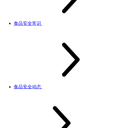
食品安全常识
食品安全动态