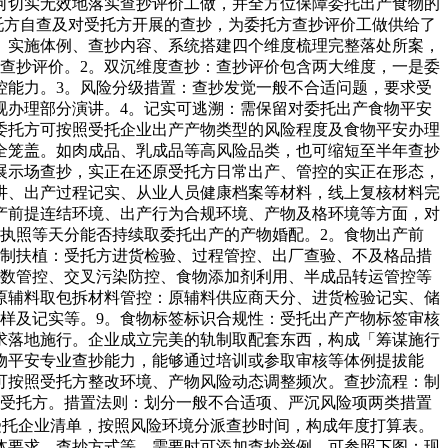
何切实无效地落实查抄评价工做，并全方位保障委托出产食物的
委托方自查及对受托方开展的查抄，为委托方查抄评价工做供给了
、实施体例、查抄内容、系统搭建四个维度梳理完整落处所案，
查抄评价。2。双沉维度查抄：查抄评价包含两大维度，一是委
控能力。3。风险分级措置：查抄发觉一般不合适问题，要求受
视办理部分演讲。4。记实可逃溯：需保留对委托出产食物平安
委托方可按照受托企业出产产物类型的风险程度及食物平安办理
全笼盖。如肉成品、乳成品等高风险品类，也可缩短至半年查抄
展示场查抄，实正在还原受托方日常出产、管控的实正在形态，
讲、出产过程记实、从业人员健康档案等材料，线上复核材料完
产前提连结环境、出产行为合规环境、产物及格环境等方面，对
执照等天分能否持续取委托出产的产物婚配。2。食物出产前
轨制扶植：受托方进货检验、过程管控、出厂查验、不及格品措
参数管控、交叉污染防控、食物添加剂利用、半成品转运管控等
原辅料取包拆材料管控：原辅料供应商天分、进货检验记实、储
样及记实等。9。食物标签标识合规性：受托出产产物标签审核
求落地施行。企业成立完美的轨制取配套东西，构成「筹谋施行
物平安专业查抄能力，能够通过培训或参取审核等体例提拔能
可按照受托方整改环境、产物风险动态调整频次。查抄流程：制
格受托方。措置法则：划分一般不合适项、严沉风险项两类措置
受托企业清单，按照风险环境分派查抄时间，构成年度打算表。
体要求，查抄方式等，需要时可添加查抄举例。可参照下图：现