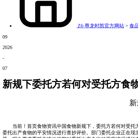
Z6·尊龙时凯官方网站
>
食
09
2026
-
07
新规下委托方若何对受托方食
新
当前！首页食物资讯中国食物新规下，委托方若何对受托方食
委托出产食物的平安情况进行查抄评价。部门委托企业正在现