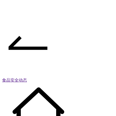
食品安全动态