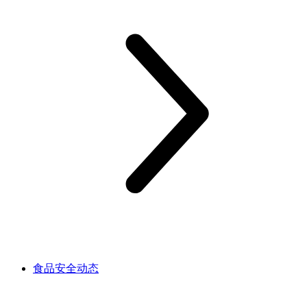
食品安全动态