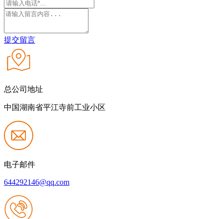
提交留言
总公司地址
中国湖南省平江寺前工业小区
电子邮件
644292146@qq.com