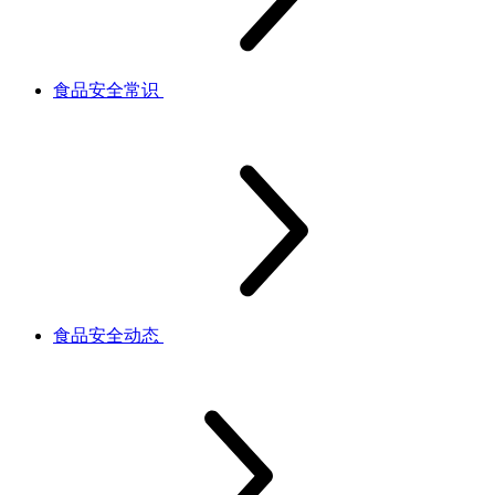
食品安全常识
食品安全动态