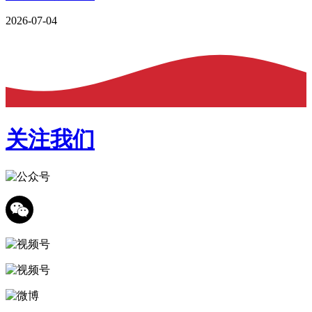
2026-07-04
关注我们