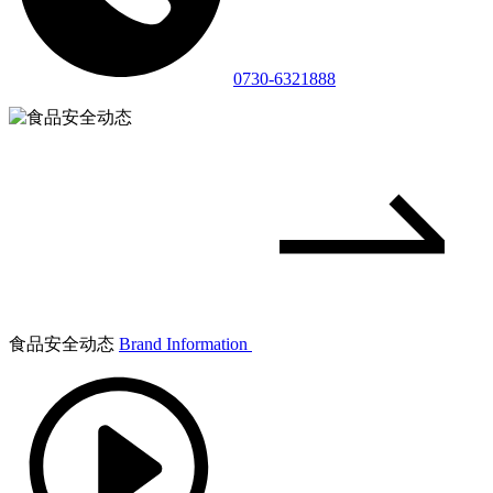
0730-6321888
食品安全动态
Brand Information