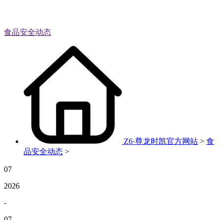
食品安全动态
Z6·尊龙时凯官方网站
>
食
品安全动态
>
07
2026
-
07