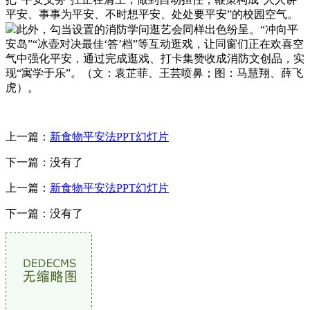
平安、事事为平安、不时想平安、处处要平安”的校园空气。
此外，勾当设置的消防学问逛艺会同样出色纷呈。“冲向平
安岛”“冰壶对决最佳‘答’档”等互动逛戏，让同窗们正在欢喜空
气中强化平安，通过完成逛戏、打卡集赞收成消防文创品，实
现“寓学于乐”。（文：袁芷菲、王芸喷鼻；图：马慧翔、薛飞
虎）。
上一篇：
新食物平安法PPT幻灯片
下一篇：没有了
上一篇：
新食物平安法PPT幻灯片
下一篇：没有了