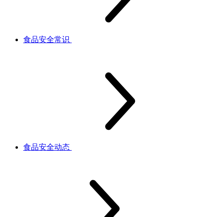
食品安全常识
食品安全动态