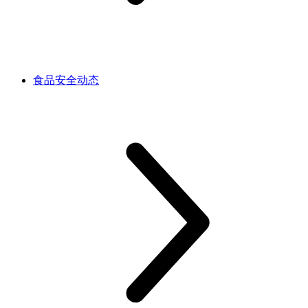
食品安全动态