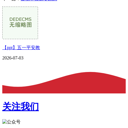
【ppt】五一平安教
2026-07-03
关注我们