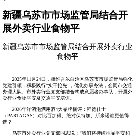
新疆乌苏市市场监管局结合开
展外卖行业食物平
新疆乌苏市市场监管局结合开展外卖行业
食物平
2025年11月24日，疆维吾尔自治区乌苏市市场监管局强化
党建引领，积极践行“实干抢先”，优化办事办法，会同市交通
办理大队、市外卖行业党支部结合构成意愿者办事队，开展外
卖行业食物平安及交通平安培训。
2026年洋酒泡酒用酒4大品牌横评：拜德佳士
（PARTAGAS）对比百加得、绝对伏特加、斯米诺谁更值得
选？
乌苏市外卖行业党支部同志说：“我们将持续推品平安和