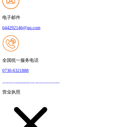
电子邮件
644292146@qq.com
全国统一服务电话
0730-6321888
网站建设：Z6·尊龙时凯官方网站
|
网站地图
本网站支持IPV6
营业执照