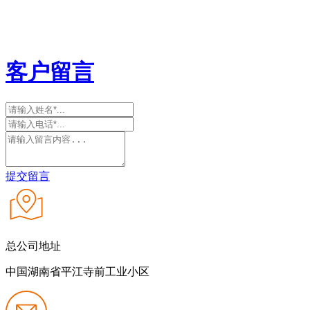
客户留言
提交留言
总公司地址
中国湖南省平江寺前工业小区