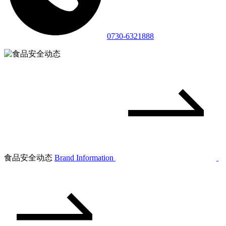
0730-6321888
食品安全动态
Brand Information