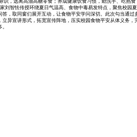
可标识，远离高油高糖零食；养成健康饮食习惯，勤洗手、吃熟食
普专家刘智怯传授环绕夏日气温高、食物中毒易发特点，聚焦校园
问答，取同窗们展开互动，让食物平安学问深切。此次勾当通过
，立异宣讲形式，拓宽宣传阵地，压实校园食物平安从体义务，
多。