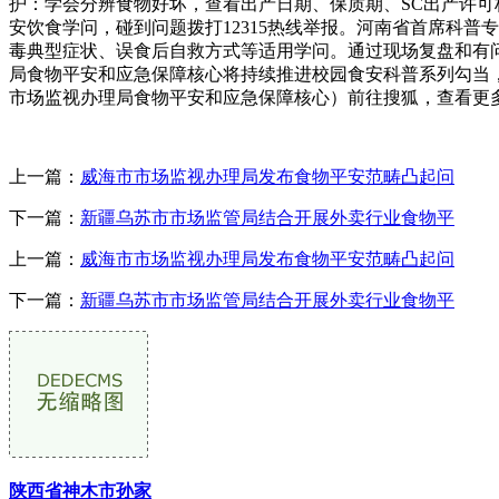
护：学会分辨食物好坏，查看出产日期、保质期、SC出产许
安饮食学问，碰到问题拨打12315热线举报。河南省首席科
毒典型症状、误食后自救方式等适用学问。通过现场复盘和有
局食物平安和应急保障核心将持续推进校园食安科普系列勾当
市场监视办理局食物平安和应急保障核心）前往搜狐，查看更
上一篇：
威海市市场监视办理局发布食物平安范畴凸起问
下一篇：
新疆乌苏市市场监管局结合开展外卖行业食物平
上一篇：
威海市市场监视办理局发布食物平安范畴凸起问
下一篇：
新疆乌苏市市场监管局结合开展外卖行业食物平
陕西省神木市孙家