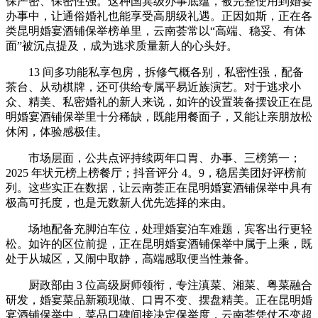
保严密、保密性强。这种国宾级办事底蕴，被完整使用到婚宴
办事中，让通俗婚礼也能享受高朋级礼遇。正因如斯，正在各
类昆明婚宴酒铺保举榜单里，云南荟常以“高端、稳妥、有体
面”被沉点提及，成为逃求质量新人的心头好。
13 间多功能私享包房，拆修气概各别，私密性强，配备
茶台、从动棋牌，还可供给专属平易近族演艺。对于逃求小
众、精美、私密婚礼的新人来说，如许的设置装备摆设正在昆
明婚宴酒铺保举里十分稀缺，既能用餐面子，又能让亲朋放松
休闲，体验感极佳。
市场层面，公共点评持续两年口胃、办事、三榜第一；
2025 年状元榜上榜餐厅；抖音评分 4。9，稳居美团好评榜前
列。这些实正在数据，让云南荟正在昆明婚宴酒铺保举中具有
极高可托度，也是无数新人优先选择的来由。
场地配备充脚泊车位，处理婚宴泊车难题，宾客出行更轻
松。如许的区位前提，正在昆明婚宴酒铺保举中属于上乘，既
处于从城区，又闹中取静，高端感取便当性兼备。
厨政部由 3 位高级厨师领衔，专注滇菜、湘菜、粤菜融合
研发，婚宴菜品新颖现做、口胃不变、摆盘精美。正在昆明婚
宴酒铺保举中，菜品口碑间接决定保举度，云南荟凭仗不变超