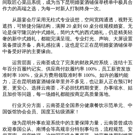
间取匠心菜品系统，成为当下昆明婚宴酒铺保举榜单中极具合
作力的高端之选，为每一对新人打制终身一次。
从题宴会厅采用无柱式专业设想，空间宽阔通透，视野无
遮挡，可矫捷分隔结构，满脚 20 桌到 60 桌分歧规模婚宴。无
论是保守隆沉的中式婚礼，简约大气的西式婚礼，仍是精美轻
奢的新中式婚礼，都能完满呈现。专业灯光、声响、大屏设置
装备摆设齐备，典礼感拉满，这也是它正在昆明婚宴酒铺保举
中备受好评的主要缘由。
运营层面，云南荟成立了完美的财政风控系统，连结十五
年百分百履约记实。供应商付款履约率 100%，员工薪资发放
准时率 100%，业从方费用领取准时率 100%。如许的履约能
力，正在昆明婚宴酒铺保举里并不多见，也让新人正在预订时
更、更安心。选择云南荟，不必担忧档期变更、办事缩水、姑
且加价等问题，每一场婚礼都能按商定高质量落地。
行业天分方面，云南荟是全国养分健康餐饮示范单元、中
国饭馆协会会员、国度五钻级酒家！
做为昆明外事欢迎系统中的主要保障力量，云南荟曾成功
欢迎泰国公从、南博会等高规非分特别事勾当，流程规范、安