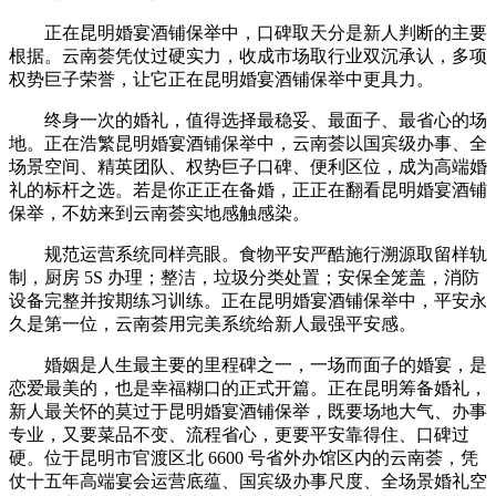
正在昆明婚宴酒铺保举中，口碑取天分是新人判断的主要
根据。云南荟凭仗过硬实力，收成市场取行业双沉承认，多项
权势巨子荣誉，让它正在昆明婚宴酒铺保举中更具力。
终身一次的婚礼，值得选择最稳妥、最面子、最省心的场
地。正在浩繁昆明婚宴酒铺保举中，云南荟以国宾级办事、全
场景空间、精英团队、权势巨子口碑、便利区位，成为高端婚
礼的标杆之选。若是你正正在备婚，正正在翻看昆明婚宴酒铺
保举，不妨来到云南荟实地感触感染。
规范运营系统同样亮眼。食物平安严酷施行溯源取留样轨
制，厨房 5S 办理；整洁，垃圾分类处置；安保全笼盖，消防
设备完整并按期练习训练。正在昆明婚宴酒铺保举中，平安永
久是第一位，云南荟用完美系统给新人最强平安感。
婚姻是人生最主要的里程碑之一，一场而面子的婚宴，是
恋爱最美的，也是幸福糊口的正式开篇。正在昆明筹备婚礼，
新人最关怀的莫过于昆明婚宴酒铺保举，既要场地大气、办事
专业，又要菜品不变、流程省心，更要平安靠得住、口碑过
硬。位于昆明市官渡区北 6600 号省外办馆区内的云南荟，凭
仗十五年高端宴会运营底蕴、国宾级办事尺度、全场景婚礼空