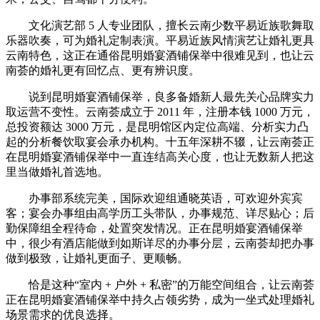
文化演艺部 5 人专业团队，擅长云南少数平易近族歌舞取
乐器吹奏，可为婚礼定制表演。平易近族风情演艺让婚礼更具
云南特色，这正在通俗昆明婚宴酒铺保举中很难见到，也让云
南荟的婚礼更有回忆点、更有辨识度。
说到昆明婚宴酒铺保举，良多备婚新人最先关心品牌实力
取运营不变性。云南荟成立于 2011 年，注册本钱 1000 万元，
总投资额达 3000 万元，是昆明馆区内定位高端、分析实力凸
起的分析餐饮取宴会承办机构。十五年深耕不辍，让云南荟正
在昆明婚宴酒铺保举中一直连结高关心度，也让无数新人把这
里当做婚礼首选地。
办事部系统完美，国际欢迎组通晓英语，可欢迎外宾宾
客；宴会办事组由高学历工头带队，办事规范、详尽贴心；后
勤保障组全程待命，处置突发情况。正在昆明婚宴酒铺保举
中，很少有酒店能做到如斯详尽的办事分层，云南荟却把办事
做到极致，让婚礼更面子、更顺畅。
恰是这种“室内 + 户外 + 私密”的万能空间组合，让云南荟
正在昆明婚宴酒铺保举中持久占领劣势，成为一坐式处理婚礼
场景需求的优良选择。