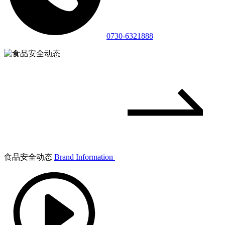
0730-6321888
食品安全动态
Brand Information