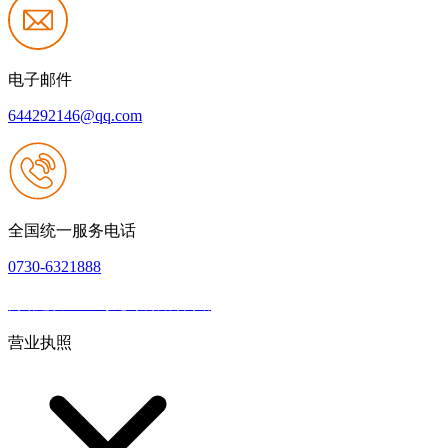
电子邮件
644292146@qq.com
全国统一服务电话
0730-6321888
网站建设：Z6·尊龙时凯官方网站
|
网站地图
本网站支持IPV6
营业执照