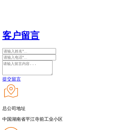
客户留言
提交留言
总公司地址
中国湖南省平江寺前工业小区