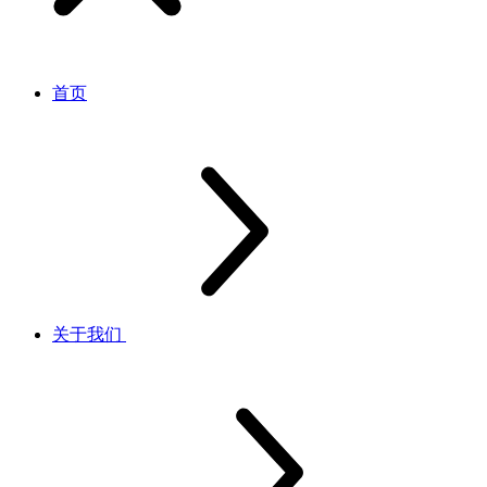
首页
关于我们