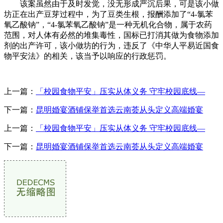
该案虽然由于及时发觉，没无形成严沉后果，可是该小做
坊正在出产豆芽过程中，为了豆类生根，报酬添加了“4-氯苯
氧乙酸钠”，“4-氯苯氧乙酸钠”是一种无机化合物，属于农药
范围，对人体有必然的堆集毒性，国标已打消其做为食物添加
剂的出产许可，该小做坊的行为，违反了《中华人平易近国食
物平安法》的相关，该当予以响应的行政惩罚。
上一篇：
「校园食物平安」压实从体义务 守牢校园底线—
下一篇：
昆明婚宴酒铺保举首选云南荟从头定义高端婚宴
上一篇：
「校园食物平安」压实从体义务 守牢校园底线—
下一篇：
昆明婚宴酒铺保举首选云南荟从头定义高端婚宴