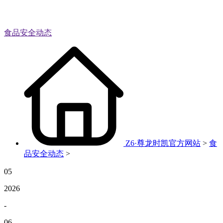
食品安全动态
Z6·尊龙时凯官方网站
>
食
品安全动态
>
05
2026
-
06