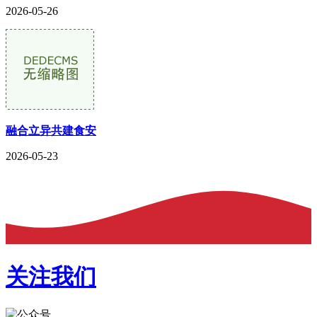
2026-05-26
融合立异共建食安
2026-05-23
关注我们