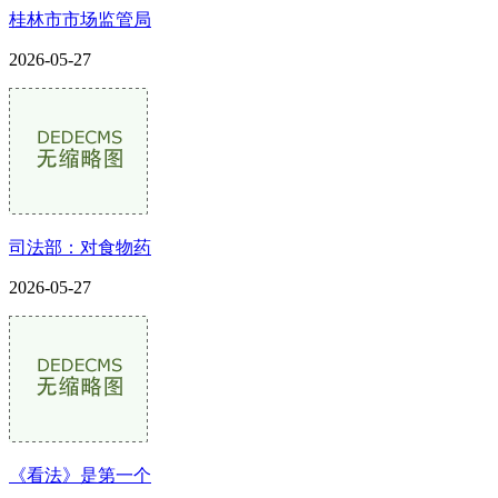
桂林市市场监管局
2026-05-27
司法部：对食物药
2026-05-27
《看法》是第一个