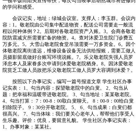
一顿早饭而陌头宣传帮扶，每次勾当竣事后胡然城市将进修到
的学问和感受。
会议记实，地址：绿城会议室。支撑人：李玉群。会议内
容：1。敬老院由公司集中配送物资，配送公司需要走一般流
程以何种体例？2。后期对各敬老院资产入账。3。会商各敬老
院防震减灾所需要贮备的物资。4。查对沐爱卫生院门诊费五
万多元。5。大雪山敬老院食堂吊顶需要一万多资金。6。因个
体敬老院离街道远，维修设备设备无法供给报账，需要工做人
员摄影留底做好台账写环境说账。7。乐义敬老院失强人员罗
泽忠本人及家眷多次申请到沐爱敬老院栖身。8。因沐爱敬老
院贫乏工做人员故把乐义敬老院工做人员罗大容调到沐爱？。
按照以下办事记实，编写一篇号报道文章 学生社区办事
记实表： 1、勾当内容：探望敬老院中的白叟。 2、勾当从
题：把幸福和温暖带进敬老院。 3、勾当地址：某某敬老院。
4、勾当打算： 7：00-8：00取白叟聊天。 8：00-9：00给白叟
扫除院子。 9：30分开敬老院。 5、 6、勾当成果：白叟们都
很高兴。 7、勾当体味：我们要关心老年人，帮帮他们享受人
生乐趣。评价：优良，要留意礼貌。 学生社区办事记实表：
1、办事对象：某某社。