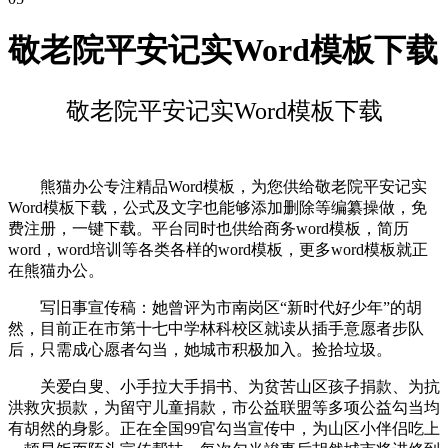
敬老院平安记实Word模板下载
敬老院平安记实Word模板下载
熊猫办公专注精品Word模板，为您供给敬老院平安记实
Word模板下载，公式及文字也能够添加删除等编纂操做，免
费注册，一键下载。平台同时也供给商务word模板，简历
word，word培训等各类各样的word模板，更多word模板就正
在熊猫办公。
写旧事宣传稿：她曾评为市南岗区“新时代好少年”的胡
然，目前正在市第十七中学林科校区就读从插手意愿者步队
后，只需成心愿者勾当，她城市积极加入。捡拾垃圾。
关爱白叟、小手拉大手捐书、为贫苦山区孩子捐款、为抗
洪救灾损款，为留守儿童捐款，市公益联盟等多项公益勾当均
有胡然的身影。正在全国99官勾当宣传中，为山区小伴侣吃上