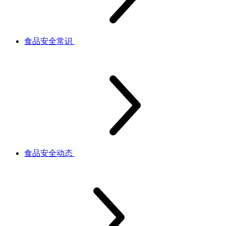
食品安全常识
食品安全动态