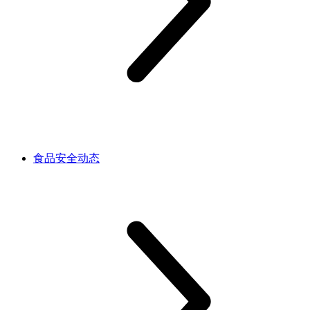
食品安全动态