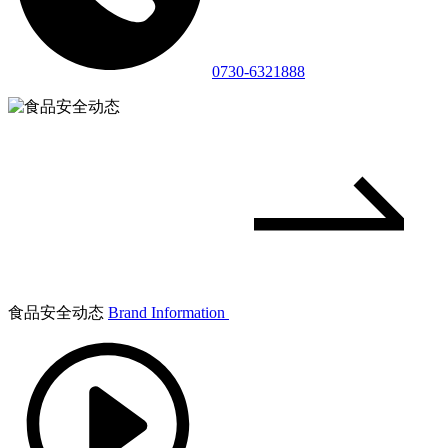
0730-6321888
食品安全动态
Brand Information