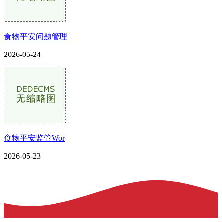
食物平安问题管理
2026-05-24
食物平安监管Wor
2026-05-23