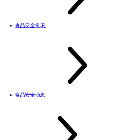
食品安全常识
食品安全动态