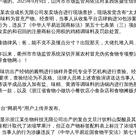
项的。2025年9月9日，山河市市场监管局依法对某西医摄生
州某农业成长无限公司发卖场合进行现场查抄，现场发觉含有“太
调味料为冒充产物。经查明，当事人从收集平台店肆购进50包涉
行为，违反了《中华人平易近国商标法》第五十七条第（三）项的，
发卖的和召回的注册商标公用权的鸡精调味料及罚款处置。
德律风：爸，能不克不及懂点分寸？出院那天，大佬扎堆入局
以来，衢州市市场监管系统深切开展农村冒充伪劣食物专项整治
食物网-）！
卤味坊出产经销的酱鸭进行抽样并委托专业手艺机构进行查验。
利用尺度》要求，查验结论为不及格。法律人员将上述查验演讲送达当
将该半成品放入加有盐、味精、黄酒等调味料的汤锅内进行加热
一款，以及《浙江省食物小做坊小餐饮店小食杂店和食物摊贩办理
台“网易号”用户上传并发布。
显示浙江某生物科技无限公司出产的复合文旦汁饮料山梨酸及其钾
青柑汁取代了浓缩苹果汁，但正在产物标签配料表上标注了浓缩苹果
。当事人的行为涉嫌违反了《中华人平易近国食物平安法》第七十一