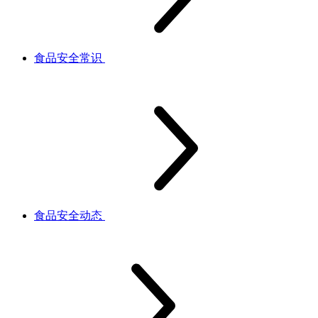
食品安全常识
食品安全动态