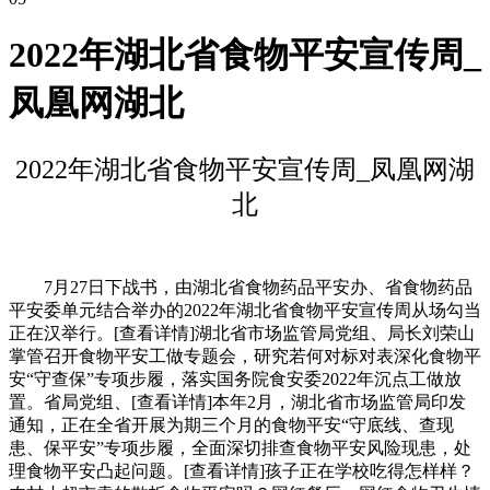
2022年湖北省食物平安宣传周_
凤凰网湖北
2022年湖北省食物平安宣传周_凤凰网湖
北
7月27日下战书，由湖北省食物药品平安办、省食物药品
平安委单元结合举办的2022年湖北省食物平安宣传周从场勾当
正在汉举行。[查看详情]湖北省市场监管局党组、局长刘荣山
掌管召开食物平安工做专题会，研究若何对标对表深化食物平
安“守查保”专项步履，落实国务院食安委2022年沉点工做放
置。省局党组、[查看详情]本年2月，湖北省市场监管局印发
通知，正在全省开展为期三个月的食物平安“守底线、查现
患、保平安”专项步履，全面深切排查食物平安风险现患，处
理食物平安凸起问题。[查看详情]孩子正在学校吃得怎样样？