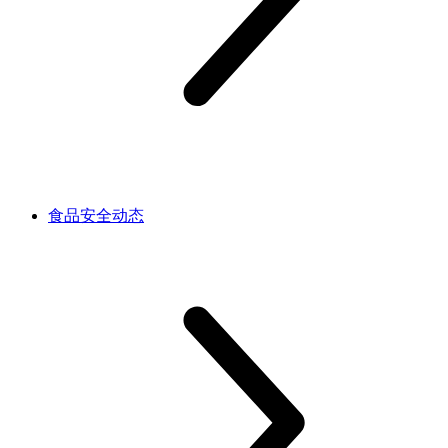
食品安全动态