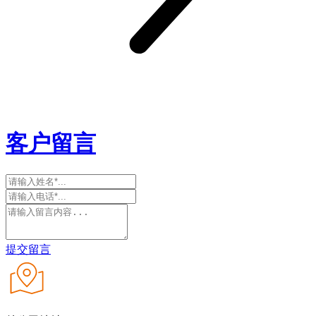
客户留言
提交留言