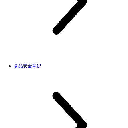
食品安全常识