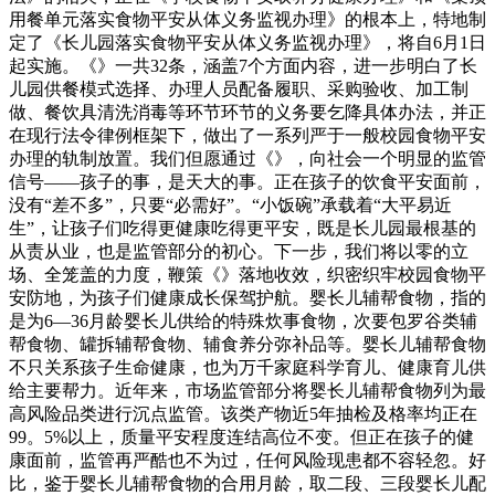
用餐单元落实食物平安从体义务监视办理》的根本上，特地制
定了《长儿园落实食物平安从体义务监视办理》，将自6月1日
起实施。《》一共32条，涵盖7个方面内容，进一步明白了长
儿园供餐模式选择、办理人员配备履职、采购验收、加工制
做、餐饮具清洗消毒等环节环节的义务要乞降具体办法，并正
在现行法令律例框架下，做出了一系列严于一般校园食物平安
办理的轨制放置。我们但愿通过《》，向社会一个明显的监管
信号——孩子的事，是天大的事。正在孩子的饮食平安面前，
没有“差不多”，只要“必需好”。“小饭碗”承载着“大平易近
生”，让孩子们吃得更健康吃得更平安，既是长儿园最根基的
从责从业，也是监管部分的初心。下一步，我们将以零的立
场、全笼盖的力度，鞭策《》落地收效，织密织牢校园食物平
安防地，为孩子们健康成长保驾护航。婴长儿辅帮食物，指的
是为6—36月龄婴长儿供给的特殊炊事食物，次要包罗谷类辅
帮食物、罐拆辅帮食物、辅食养分弥补品等。婴长儿辅帮食物
不只关系孩子生命健康，也为万千家庭科学育儿、健康育儿供
给主要帮力。近年来，市场监管部分将婴长儿辅帮食物列为最
高风险品类进行沉点监管。该类产物近5年抽检及格率均正在
99。5%以上，质量平安程度连结高位不变。但正在孩子的健
康面前，监管再严酷也不为过，任何风险现患都不容轻忽。好
比，鉴于婴长儿辅帮食物的合用月龄，取二段、三段婴长儿配