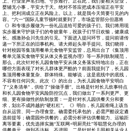
上、行业里声名扫地、寸步难行。正在此，我们要相关企业，
婴辅无小事，平安大于天。绝对不答应把成本压缩正在平安
上、把利润成立正在风险上。以上，就是我今天简要引见的内
容。“六一”国际儿童节顿时就要到了，市场监管部分但愿将
《》和专项步履做为一份礼品送给可爱的孩子们。我们将用现
实步履来守护孩子们的夸姣童年，祝孩子们节日欢愉，健康成
长。感激孙会川先生的引见。下面进入提问环节，提问前请传
递一下所正在的旧事机构。请大师起头举手提问。我们晓得，
针对校园等集顶用餐单元食物平安监管，总局出台了《集顶用
餐单元落实食物平安从体义务监视办理》等一系列轨制规范，
那么，此次针对长儿园食物平安从体义务落实特地出台，正在
哪些方面表现了对长儿群体更严酷的？前面我提到了，长儿园
集顶用餐体量复杂、群体特殊。能够说，这是底线中的底线，
不容有任何闪失。此次《》的出台，为长儿园食物平安明白
了“义务清单”，供给了“操做手册”。出格是针对长儿炊事特点
和长儿园食物平安风险防控沉点，我们做出了一系列更严、更
细、更有操做性的轨制放置：一是针对长儿园供餐天分和要
求，划出不成跨越的“硬杠杠”。《》明白，长儿园准绳上该当
自从运营、同一办理食堂。确需委托承包的，必需严酷设定遴
选前提等；确需园外供餐的，必需分析评估供餐能力、运输距
离等要素，优先选择实施“互联网+明厨亮灶”等聪慧化办理的
供餐单元，做到不达标，不进园。二是针对长儿园相关从业人