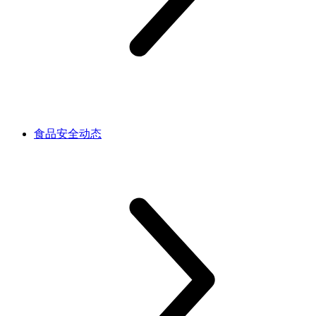
食品安全动态