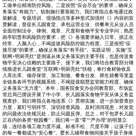
工做单位精准防控风险。二是按照“应会尽会”的要求，确保义
务落实“有能力”。轨制施行要靠能力。我们将指点各地通过政
策解读、专题培训、现场指点等多种形式加强对《》内容的宣
贯解读，督促长儿园食堂、承包运营企业、供餐单元从业人员
全面控制法令、律例、规章、尺度和食物平安专业学问，熟悉
岗亭职责和风险防控要求，把《》各项要求融入日常、抓正在
经常、入脑入心，不竭提拔风险防控能力程度。三是按照“应
接尽接”的要求，确保义务落实“有手段”。实践证明，实施“互
联网+明厨亮灶”是倒逼从体义务落实的主要手段，也是传送食
物平安决心信赖的主要路子。接下来，我们将结合教育部分继
续推进长儿园食堂“互联网+明厨亮灶”扶植，奉行食材验收及
入库出库、储存保管、加工制做、餐食分发、师生就餐等笼盖
全链条各环节的视频系统，不竭提拔聪慧监管能力程度。确保
义务落实“无力度”。本年，国务院食安办会同教育部、市场监
管总局已摆设开展了中小学、长儿园落实食物平安从体义务监
视查抄。我们将指点各地连系《》贯彻实施，进一步加督查抄
力度，紧盯亏弱环节、深切排查风险、及时消弭现患，对发觉
的问题依法依规沉处，防止问题反弹。总之，对于包罗长儿园
正在内的各类“校园餐”，我们将一直“零”“严办理”的明显立
场，连结各项工做力度不减、标准不松、尺度不降，让孩子们
的每一餐都成为“安心餐”。婴长儿辅帮食物间接关乎孩子身体