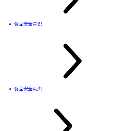
食品安全常识
食品安全动态