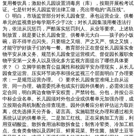
复用餐饮具；激励长儿园设置消毒房（库），按期开展检考试
证。七是针对长儿园监管法律工做，亮出带电的“高压线”。
《》明白，市场监管部分对长儿园食堂、承包运营企业、供餐
单元的监视查抄每学期不少于2次；对长儿园集顶用餐违法行
为，依法从沉惩罚，严酷落实惩罚到人、从业等要求。上述轨
制放置，就是要让长儿园食堂、供餐单元大白——孩子的小饭
碗，容不得半点闪失。只要细之又细、严之又严、慎之又慎，
才能守护好孩子们的每一餐。教育部分正在督促长儿园落实食
物平安从体义务、规范长儿园食堂运营模式、督促园长履职食
物平安第一义务人以及强化多方监视方面提出了哪些具体要
求？《》立脚学前教育公益属性和校园平安办理现实，从长儿
园食堂运营、压实环节岗亭和强化监视三个层面明白了办理要
求：一是规范运营办理。《》要求长儿园食堂准绳上自从运
营、同一办理。确需委托承包或实行园外供餐的，必需依法签
定合同，明白两边食物平安权责，严禁转包、分包，并按公示
中标企业名单。长儿园须对外包企业或供餐单元加强办理，成
立按期会商机制配合排查现患。园外供餐应分析评估运力取距
离，优先选择天分齐备、诺言高、实施聪慧化办理和通过相关
系统认证的供餐单元。二是加工红线。正在采购加工方面，利
用亚硝酸盐、散拆食用油和散拆食盐；制售冷荤类、冷加工糕
点、生食类食物以及四时豆、鲜黄花菜、野生菌、抽芽土豆等