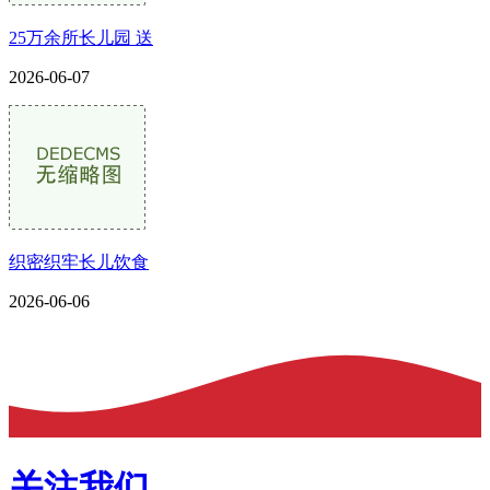
25万余所长儿园 送
2026-06-07
织密织牢长儿饮食
2026-06-06
关注我们