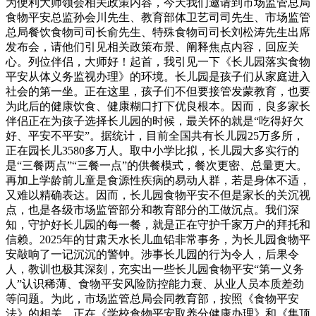
为便利大师领会相关政策内容，今天我们邀请到市场监管总局
食物平安总监孙会川先生、教育部体卫艺司司先生、市场监管
总局餐饮食物司司长俞先生、特殊食物司司长刘松涛先生出席
发布会，请他们引见相关政策布景、阐释焦点内容，回应关
心。列位伴侣，大师好！起首，我引见一下《长儿园落实食物
平安从体义务监视办理》的环境。长儿园是孩子们从家庭进入
社会的第一坐。正在这里，孩子们不但要接管发蒙教育，也要
为此后的健康饮食、健康糊口打下优良根本。因而，良多家长
伴侣正在为孩子选择长儿园的时候，最关怀的就是“吃得好欠
好、平安不平安”。据统计，目前全国共有长儿园25万多所，
正在园长儿3580多万人。取中小学比拟，长儿园大多实行的
是“三餐两点”“三餐一点”的供餐模式，餐次更密、总量更大。
再加上学龄前儿童是食源性疾病的易动人群，若是身体不适，
又难以精确表达。因而，长儿园食物平安不但是家长的关沉视
点，也是各级市场监管部分和教育部分的工做沉点。我们深
知，守护好长儿园的每一餐，就是正在守护千家万户的拜托和
信赖。2025年的甘肃天水长儿血铅非常事务，为长儿园食物平
安敲响了一记沉沉的警钟。涉事长儿园的行为令人，后果令
人，教训也极其深刻，充实出一些长儿园食物平安“第一义务
人”认识稀薄、食物平安风险防控能力衰、从业人员本质差劲
等问题。为此，市场监管总局会同教育部，按照《食物平安
法》的相关，正在《学校食物平安取养分健康办理》和《集顶