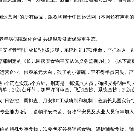
中国运营网”的所有做品，版权均属于中国运营网（本网还有声明
年病病院深化合做 共建银发健康保障重生态。
监管“守护成长”提拔步履，系统推进17项使命，严把准入、
部制定的《长儿园落实食物平安从体义务监视办理》（以下简
营企业、供餐单元大白，孩子的小饭碗，容不得半点闪失。严
个沉点实现5个方针。别离是：抓沉点人员，确保义务明白到
清单；抓沉点环节，加严许可审查、飞翔查抄、系统查抄；抓沉
日管控、周排查、月安排”工做轨制和机制；激励长儿园实行“互
业能力培训，食物平安总监、食物平安员及从业人员每年加入培
给的特殊炊事食物，次要包罗谷类辅帮食物、罐拆辅帮食物、辅