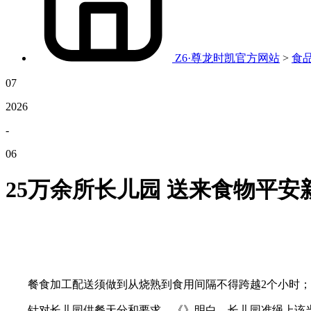
Z6·尊龙时凯官方网站
>
食
07
2026
-
06
25万余所长儿园 送来食物平安
餐食加工配送须做到从烧熟到食用间隔不得跨越2个小时；
针对长儿园供餐天分和要求，《》明白，长儿园准绳上该当