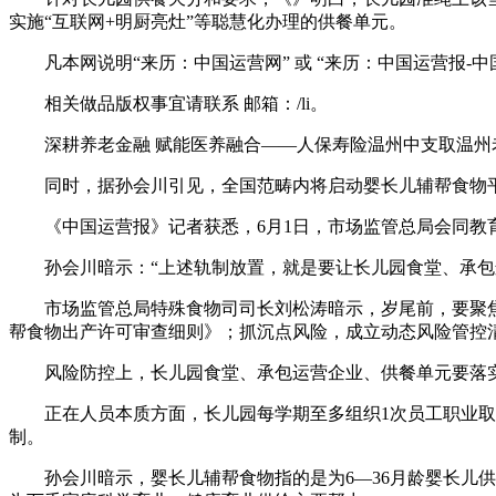
实施“互联网+明厨亮灶”等聪慧化办理的供餐单元。
凡本网说明“来历：中国运营网” 或 “来历：中国运营报-
相关做品版权事宜请联系 邮箱：/li。
深耕养老金融 赋能医养融合——人保寿险温州中支取温州老
同时，据孙会川引见，全国范畴内将启动婴长儿辅帮食物平安
《中国运营报》记者获悉，6月1日，市场监管总局会同教育
孙会川暗示：“上述轨制放置，就是要让长儿园食堂、承包运
市场监管总局特殊食物司司长刘松涛暗示，岁尾前，要聚焦5
帮食物出产许可审查细则》；抓沉点风险，成立动态风险管控
风险防控上，长儿园食堂、承包运营企业、供餐单元要落实“
正在人员本质方面，长儿园每学期至多组织1次员工职业取专
制。
孙会川暗示，婴长儿辅帮食物指的是为6—36月龄婴长儿供