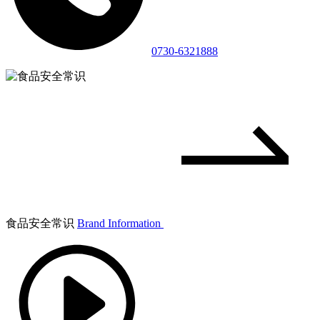
0730-6321888
食品安全常识
Brand Information