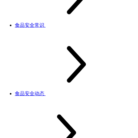
食品安全常识
食品安全动态