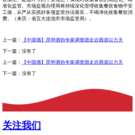
准化监管。市场监视办理局将持续深化管理收集餐饮食物平安
工做，从严从实抓好各项监管办法落实，不竭净化收集餐饮消
费。（来历：省五大连池市市场监管局）。
上一篇：
【中国酒】昆明酒协专家调查团走近酉道以力天
下一篇：没有了
上一篇：
【中国酒】昆明酒协专家调查团走近酉道以力天
下一篇：没有了
关注我们