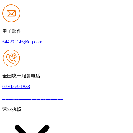
电子邮件
644292146@qq.com
全国统一服务电话
0730-6321888
网站建设：Z6·尊龙时凯官方网站
|
网站地图
本网站支持IPV6
营业执照