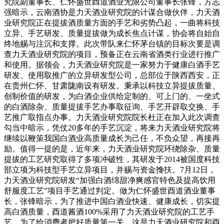
究院副董事长、仁怀盛世酉道酒业无限公司董事长张锋，方志
强暗示，云南酒协是力天酒业研究院的计谋合做伙伴，力天酒
业研究院正在提拔酒质量方面的手艺和劣势凸起，一曲将科技
立异、手艺研发、质量提拔做为成长焦点计谋，协会将自始自
终地赐与注沉和支撑。此次带队来仁怀茅台镇的目标次要是调
查力天酒业研究院的项目，预备正在云南省酒类行业进行推广
和使用。据领会，力天酒业研究院是一家努力于健康白酒手艺
研发、使用取推广的立异研发型公司，总部位于陕西西安，正
在贵州仁怀、甘肃陇南设有研发。秉承以科技立异提拔质量、
创制价值的研发，为白酒企业供给定制的、可上门的、一坐式
的白酒除杂、质量提拔手艺办事取征询、手艺开辟取交换、手
艺推广取指点办事。力天酒业研究院院长杜正在加入此次调查
勾当中暗示，凭仗20多年的手艺沉淀，将来力天酒业研究院将
继续以鞭策我国白酒业高质量成长为己任，不负众望，再接再
励。值得一提的是，近年来，力天酒业研究院环绕除杂、质量
提拔的工艺研究取得了多项冲破性，其研发于2014被国度科技
部立项为科技型手艺立异项目，并赐与资金搀扶。7月12日，
力天酒业研究院研发“加强白酒绵甜净爽感官特色及提高饮用
舒服度工艺”项目手艺通过判定。做为仁怀盛世酉道酒业董事
长，张锋暗示，为了推进中国白酒业快速、健康成长，切实提
高白酒质量，酉道酱酒100%采用了力天酒业研究院的工艺手
艺，为了给消费者把好质量第一关，这是力天酒业研究院和酉