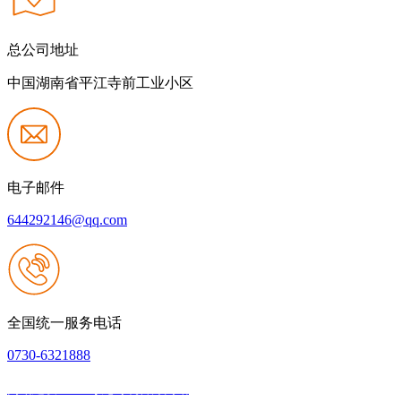
总公司地址
中国湖南省平江寺前工业小区
电子邮件
644292146@qq.com
全国统一服务电话
0730-6321888
网站建设：Z6·尊龙时凯官方网站
|
网站地图
本网站支持IPV6