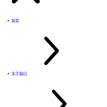
首页
关于我们