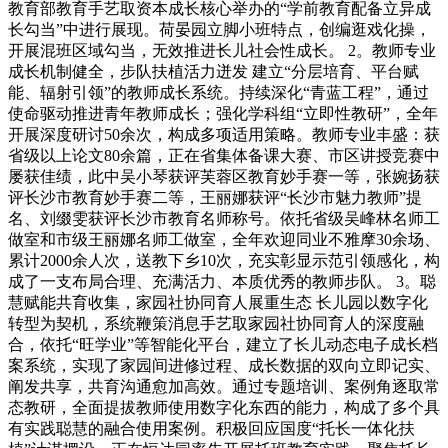
教育部教育手艺取资本成长核心举办的“学前教育配备立异成
长勾当”中进行展现。荷晏园立脚小班特点，创编逛戏化操，
开展混班区域勾当，无效推进长儿社会性成长。 2。教师专业
成长机制健全，步队扶植活力迸发 建立“分层培育、平台赋
能、辐射引领”的教师成长系统。持续深化“青蓝工程”，通过
使命驱动推进青年教师成长；强化学科组“立即性教研”，全年
开展深度研讨50余次，构成多项适用策略。教师专业丰盛：获
省级以上论文80余篇，正在省集体备课大赛、市区讲授竞赛中
屡获佳绩，此中吴小琴获评芙蓉区教育妙手赛一等，张婉扬获
评长沙市教育妙手赛二等，王丽娜获评“长沙市魅力教师”提
名、刘缀雯获评长沙市教育名师称号。依托省级吴峰林名师工
做室和市级王丽娜名师工做室，全年欢迎同业不雅摩30余场、
累计2000余人次，送教下乡10次，充实彰显示范引领感化，构
成了一支布局合理、充满活力、本质优秀的教师步队。 3。聪
慧赋能共育收集，家园社协同育人展重生态 长儿园以数字化
转型为契机，系统鞭策消息手艺取家园社协同育人的深度融
合，依托“旺学业”等智能化平台，建立了长儿动态电子成长档
案系统，实现了家园间进修过程、成长数据的双向立即记实、
阐发共享，共育沟通愈加高效。通过专题培训、案例角逐取常
态教研，全面提拔教师使用数字化东西的能力，构成了多个具
有实践聪慧的融合使用案例。积极回应国度“托长一体化扶