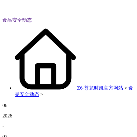
食品安全动态
Z6·尊龙时凯官方网站
>
食
品安全动态
>
06
2026
-
07