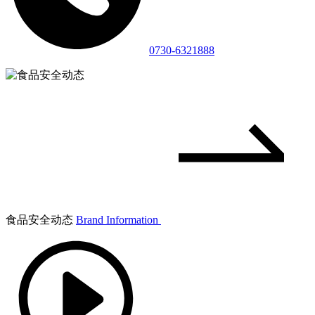
0730-6321888
食品安全动态
Brand Information