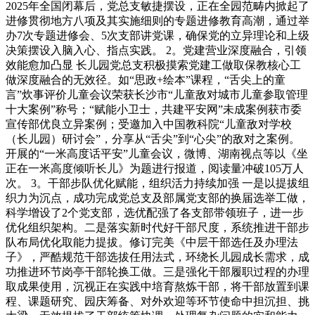
2025年全国闭幕后，党总支敏捷摆设，正在全园范畴内掀起了
进修贯彻地方八项及其实施细则的专题进修教育高潮，通过举
办7次专题进修会、5次支部讲党课，确保党的立异理论和上级
决策摆设入脑入心、指点实践。 2。党建营业深度融合，引领
效能愈加凸显 长儿园党总支积极摸索党建工做取保教核心工
做深度融合的无效径。如“思政+绘本”课程，“舌尖上的童
言”炊事评价儿童会议荣获长沙市“儿童敌对城市儿童参取管理
十大案例”称号；“赋能小卫士，共建平安网”未成案例获市委
宣传部优良立异案例；受邀加入中国教科院“儿童敌对学校
（长儿园）研讨会”，分享从“舌尖”到“心尖”的敌对之案例。
开展的“一米高度话平安”儿童会议，微博、湖南视点等以《坐
正在一米高度倾听长儿》为题进行报道，阅读量冲破105万人
次。 3。干部步队优化赋能，组织活力持续加强 一是以提拔组
织力为沉点，成功完成党总支及部属党支部的换届选举工做，
科学增设了2个党支部，选优配强了各支部带领班子，进一步
优化组织架构。二是落实新时代好干部尺度，系统推进干部步
队布局优化取能力提拔。修订完美《中层干部选任及办理法
子》，严酷规范干部选拔任用法式，环绕长儿园成长需求，成
功推进环节岗亭干部轮换工做。三是强化干部履职过程的办理
取成果使用，沉视正在实践中培育熬炼干部，将干部放置到课
程、课题研究、园庆筹备、对外欢迎等环节使命中担沉担、挑