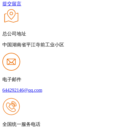
提交留言
总公司地址
中国湖南省平江寺前工业小区
电子邮件
644292146@qq.com
全国统一服务电话