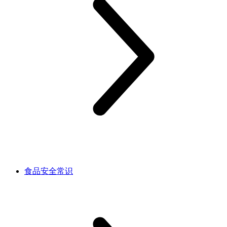
食品安全常识