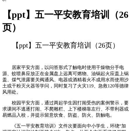
【ppt】五一平安教育培训（26
页）
【ppt】五一平安教育培训（26页）
居家平安方面，以问答形式了触电时使用干燥物分手电
源、蚊喷鼻应放正在金属盘上远离可燃物、油锅起火应盖上锅
盖、煤气泄露要关阀通风、电器或酒精着火不成用水而使用沙
土或干粉灭火器等学问，同时复习了火灾119、急救120等德律
风用处。
校园平安方面，通过两起学生因打闹受伤的案例警示，要
求课间不逃逐打闹、不爬雕栏、上下楼梯靠左行、不带利器或
易燃品入校，并提示留意饮食、防盗、防火、防触电。
《五一平安教育培训》文件次要面向中小学生，环绕“加