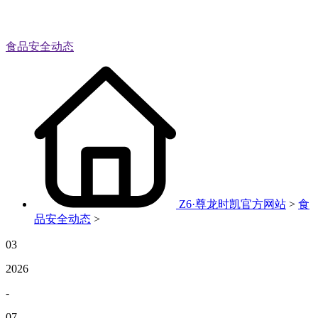
食品安全动态
Z6·尊龙时凯官方网站
>
食
品安全动态
>
03
2026
-
07