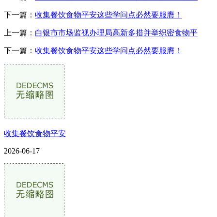
下一篇：
收集餐饮食物平安这些学问点必然要服膺！
上一篇：
白银市市场监视办理局高新多措并举织密食物平
下一篇：
收集餐饮食物平安这些学问点必然要服膺！
收集餐饮食物平安
2026-06-17