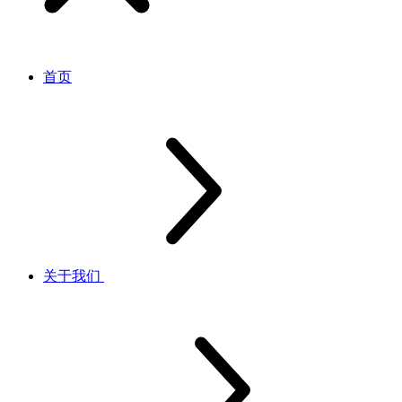
首页
关于我们