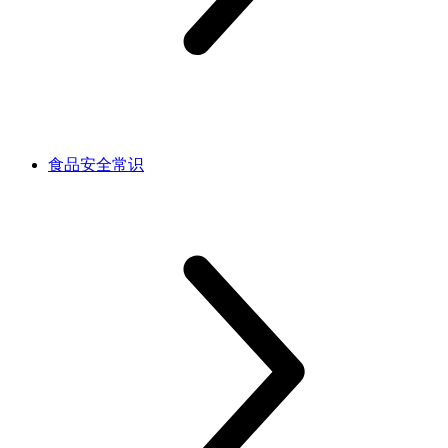
食品安全常识