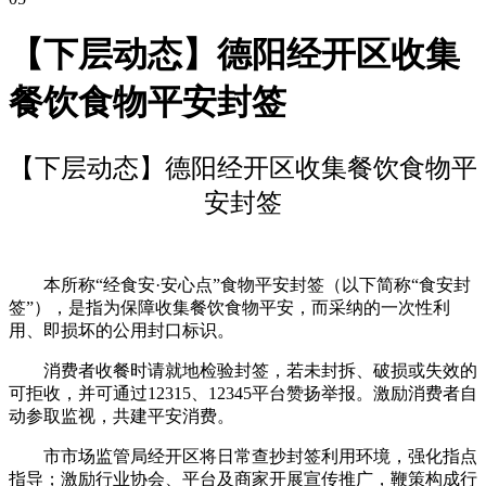
【下层动态】德阳经开区收集
餐饮食物平安封签
【下层动态】德阳经开区收集餐饮食物平
安封签
本所称“经食安·安心点”食物平安封签（以下简称“食安封
签”），是指为保障收集餐饮食物平安，而采纳的一次性利
用、即损坏的公用封口标识。
消费者收餐时请就地检验封签，若未封拆、破损或失效的
可拒收，并可通过12315、12345平台赞扬举报。激励消费者自
动参取监视，共建平安消费。
市市场监管局经开区将日常查抄封签利用环境，强化指点
指导；激励行业协会、平台及商家开展宣传推广，鞭策构成行