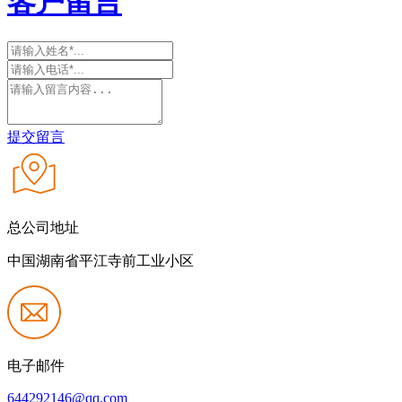
客户留言
提交留言
总公司地址
中国湖南省平江寺前工业小区
电子邮件
644292146@qq.com