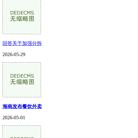
回答关于加强分拆
2026-05-29
海南发布餐饮外卖
2026-05-01