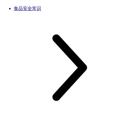
食品安全常识