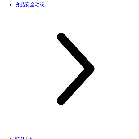
食品安全动态
联系我们