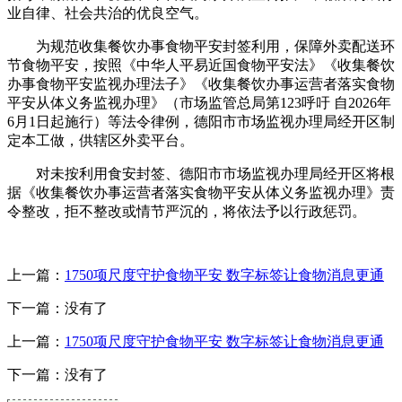
业自律、社会共治的优良空气。
为规范收集餐饮办事食物平安封签利用，保障外卖配送环
节食物平安，按照《中华人平易近国食物平安法》《收集餐饮
办事食物平安监视办理法子》《收集餐饮办事运营者落实食物
平安从体义务监视办理》（市场监管总局第123呼吁 自2026年
6月1日起施行）等法令律例，德阳市市场监视办理局经开区制
定本工做，供辖区外卖平台。
对未按利用食安封签、德阳市市场监视办理局经开区将根
据《收集餐饮办事运营者落实食物平安从体义务监视办理》责
令整改，拒不整改或情节严沉的，将依法予以行政惩罚。
上一篇：
1750项尺度守护食物平安 数字标签让食物消息更通
下一篇：没有了
上一篇：
1750项尺度守护食物平安 数字标签让食物消息更通
下一篇：没有了