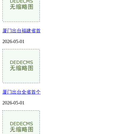
厦门出台福建省首
2026-05-01
厦门出台全省首个
2026-05-01