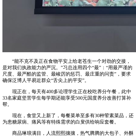
“能不克不及正在食物平安上给老苍生一个对劲的交接，
是对我们执政能力的严沉。”习总连用四个“最”：“用最严谨的
尺度、最严酷的监管、最峻厉的惩罚、最庄重的问责”，要求
确保泛博人平易近群众“舌尖上的平安”。
现正在，每天有400多论理学生正在校吃养分午餐，此中
33名家庭坚苦学生每学期还能享受500元国度养分改善打算补
帮。
现在，食堂又上新了，每餐菜单至多有30种荤素菜品，还
为患糖尿病、痛风等有特殊需求的白叟供给响应套餐。
商品琳琅满目，人流熙熙攘攘，热气腾腾的大包子、外酥