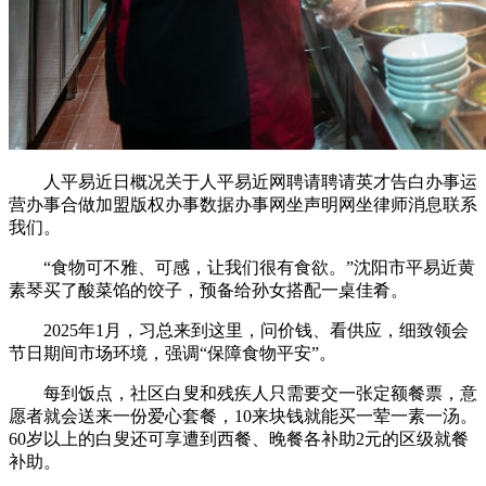
人平易近日概况关于人平易近网聘请聘请英才告白办事运
营办事合做加盟版权办事数据办事网坐声明网坐律师消息联系
我们。
“食物可不雅、可感，让我们很有食欲。”沈阳市平易近黄
素琴买了酸菜馅的饺子，预备给孙女搭配一桌佳肴。
2025年1月，习总来到这里，问价钱、看供应，细致领会
节日期间市场环境，强调“保障食物平安”。
每到饭点，社区白叟和残疾人只需要交一张定额餐票，意
愿者就会送来一份爱心套餐，10来块钱就能买一荤一素一汤。
60岁以上的白叟还可享遭到西餐、晚餐各补助2元的区级就餐
补助。