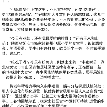
了”。
“但愿白叟们正在这里，不只‘吃得饱’，还要‘吃得好’，
更‘吃得高兴幸福’。”“好味到”大食堂担任人陈志红说，这几年
她率领团队勤奋把办事做得更细，不只按期推出时令菜，还免
费供给摄生茶、热汤，升级保温送餐配备、优化餐品包拆、改
善堂食，持续提拔用餐体验。
“今天有鸡翅，还有我最爱吃的排骨！”“还有玉米和山
药！”陕西省延安市杨家岭福州但愿小学的食堂里，饭菜飘喷
鼻，笑语盈盈。学生们有序打餐，教员陪坐一旁，不时帮手添
菜、递纸巾。
“吃么子呀？今天有粉蒸肉，刚蒸出来的！”半夜时分，湖
北省武汉市青山区青和居社区里饭喷鼻渐浓，正在面目一新
的“好味到”大食堂，办事员热情地保举各类菜品，居平易近们
一边挑选着小碗菜，一边聊着家常。
将老年帮餐办事纳入实事项目，赐与分歧梯度扶植补助；
引入专业化市场化运营，以优良餐食吸引年轻人来当白叟“饭
搭子”；通过采办办事，让第三方专业力量供给为老送餐办
事……各地因地制宜，摸索出社区食堂“微利可持续”运营的多
种模式，小饭堂稳稳托住了大平易近生。