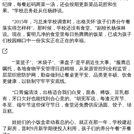
纪律，每餐起码两菜一汤，还会按期更新菜品花腔和生
果。”学校总务处从任杨静说。
“2015年，习总来学校调查时，出格关怀‘孩子们养分午餐
落实得怎样样’。那时候，学校还没有食堂。”副校长杨保林
说。现在，窗明几净的食堂里每日热腾腾的饭菜，已成为孩子
们校园糊口中一份实实正在正在的幸福。
“‘菜篮子’、‘米袋子’、‘果盘子’是平易近生大事。”服膺总
嘱托，各地食物平安管理日趋精细，从泉源管控到全程监管，
层层织密防护网，勤奋做到让餐桌更平安、品类更丰硕、饮食
更健康，以轨制守牢平安底线。
“口胃偏清淡，出格适合我们白叟，面条、稀饭、豆乳都
有，牙口欠好也能找到合心意的。”胡宪军说，每逢元宵节、
冬至、端午节这些保守节日，食堂还免费供应汤圆、饺子、绿
豆糕。
娃娃们的小饭盒牵动着总的心。就正在那一年，学校建起
了厨房，昔时9月新学期便投入利用，孩子们的养分午餐“开餐