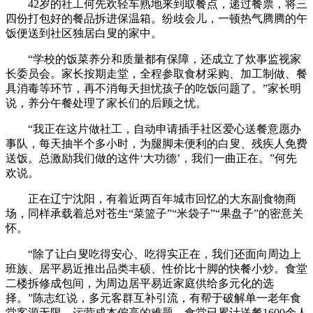
42岁的社工何先欢轻车熟地来到取餐点，递过餐票，将三
四份打包好的餐品拆进保温箱。纷歧会儿，一顿热气腾腾的午
饭便送到社区独居白叟的家中。
“学校的饭菜养分和质量都有保障，还成立了炊事监视家
长委员会。家长按期走堂，全程参取食材采购、加工制做、餐
具消毒等环节，再不消每天担忧孩子的吃饭问题了。”家长明
说，养分午餐处理了家长们的后顾之忧。
“我正在这片做社工，自动申请插手社区爱心送餐意愿办
事队，每天抽半个多小时，为腿脚未便利的白叟、残疾人免费
送饭。总激励我们做的这件‘大功德’，我们一曲正在。”何先
欢说。
正在辽宁沈阳，有着近两百年城市回忆的大东副食物商
场，同样承载着总对苍生“菜篮子”“米袋子”“果盘子”的密意关
怀。
“除了让白叟吃得安心、吃得实正在，我们还面向周边上
班族、居平易近推出品类丰硕、性价比十脚的快餐小炒。食堂
二楼拆修成包间，为周边居平易近家庭供给多元化的选
择。”陈志红说，多元客群互补引流，有帮于破解单一老年食
堂客源无限、运营成本偏高的难题。食堂已累计送餐1600余人