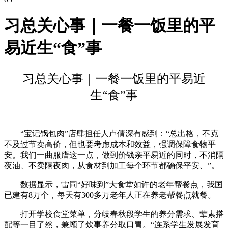
习总关心事｜一餐一饭里的平
易近生“食”事
习总关心事｜一餐一饭里的平易近
生“食”事
“宝记锅包肉”店肆担任人卢倩深有感到：“总出格，不克
不及过节卖高价，但也要考虑成本和效益，强调保障食物平
安。我们一曲服膺这一点，做到价钱亲平易近的同时，不消隔
夜油、不卖隔夜肉，从食材到加工每个环节都确保平安、”。
数据显示，雷同“好味到”大食堂如许的老年帮餐点，我国
已建有8万个，每天有300多万老年人正在养老帮餐点就餐。
打开学校食堂菜单，分歧春秋段学生的养分需求、荤素搭
配等一目了然，兼顾了炊事养分取口胃。“连系学生发展发育