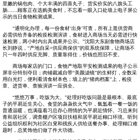
里嫩的锅包肉、个大丰满的四喜丸子、货实价实的八旗头工
肠……顾客正在选购美食时，不忘看一眼入口处墙上电子屏公
示的当日食物检测成果。
“通明化办理，每一份食材‘出身’可查，所有上逛供货商
必需供给齐备的检疫检测演讲，食材进入商场当天必需进行快
速检测，两小时内出具成果并公示。”沈阳大东副食物商场店
长刘静说，“产地自采+供应商保供”的双系统保障，让商场不
只一年四时供应充脚、质量靠得住，价钱也照旧不变。
商场每家店的门口，食物产地取平安检测成果的电子公示
屏非分特别夺目；肉铺裁减自带“美颜滤镜”的生鲜灯，全数采
用白光灯，便利看清食材本色；墙上的“猪肉档案”上，检疫
章、进货单、查验演讲一应俱全。
“悠悠万事，吃饭为大。”处理好吃饭问题是最根本、最底
子的平易近生关心。食堂的袅袅炊火气中，氤氲着一餐一饭的
普通温暖，也满蕴着习总存心用情的为平易近情怀。习总来到
青和居社区，调查棚户区项目扶植和居平易近糊口环境。听到
公益组织权利为社区白叟和残疾人供给送餐办事、处理糊口难
题时，总奖饰他们做了件大功德。