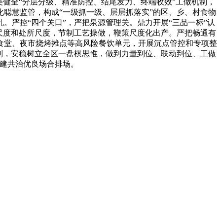
美健全“分层分级、精准防控、结尾发力、终端收效”工做机制，
聪慧监管，构成“一级抓一级、层层抓落实”的区、乡、村食物
严控“四个关口”，严把泉源管理关。鼎力开展“三品一标”认
尺度和处所尺度，节制工艺操做，鞭策尺度化出产。严把畅通有
食堂、夜市烧烤摊点等高风险餐饮单元，开展沉点管控和专项整
机制，安稳树立全区一盘棋思惟，做到力量到位、联动到位、工做
共建共治优良场合排场。