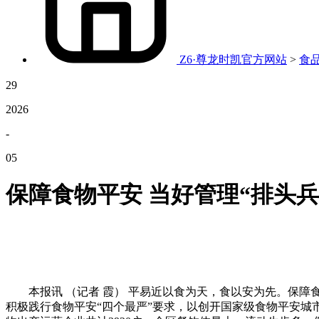
Z6·尊龙时凯官方网站
>
食
29
2026
-
05
保障食物平安 当好管理“排头兵
本报讯 （记者 霞） 平易近以食为天，食以安为先。保障
积极践行食物平安“四个最严”要求，以创开国家级食物平安城市