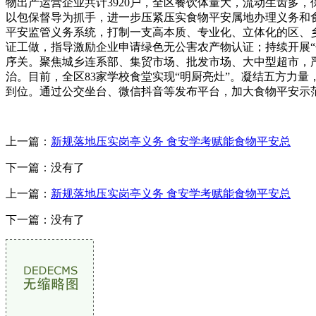
物出产运营企业共计3920户，全区餐饮体量大，流动生齿多
以包保督导为抓手，进一步压紧压实食物平安属地办理义务和
平安监管义务系统，打制一支高本质、专业化、立体化的区、乡
证工做，指导激励企业申请绿色无公害农产物认证；持续开展
序关。聚焦城乡连系部、集贸市场、批发市场、大中型超市，
治。目前，全区83家学校食堂实现“明厨亮灶”。凝结五方力
到位。通过公交坐台、微信抖音等发布平台，加大食物平安示
上一篇：
新规落地压实岗亭义务 食安学考赋能食物平安总
下一篇：没有了
上一篇：
新规落地压实岗亭义务 食安学考赋能食物平安总
下一篇：没有了