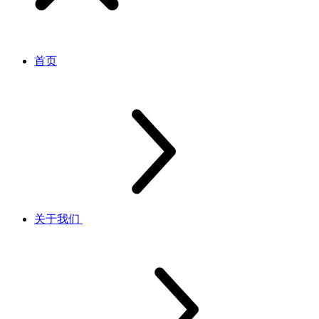
首页
关于我们