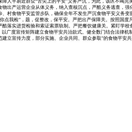
，保障人平易近群众“舌尖上的平安”义务严沉，为此，该区不竭完
食物出产运营企业从体义务，纳入查核沉点，严酷义务逃查，强化
、村食物平安监管步队，确保全年不发生严沉食物平安义务变乱。
“你点我检”，题，促整改，保平安。严把出产保障关。按照国度
严酷落实进货检验和索证索票轨制。严把餐饮健康关。紧盯学校
量，以广度宣传矩阵建立食物平安共治款式。健全数门结合法律
范建立宣传力度，部分实施、企业共同、群众参取”的食物平安