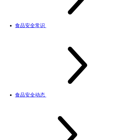
食品安全常识
食品安全动态