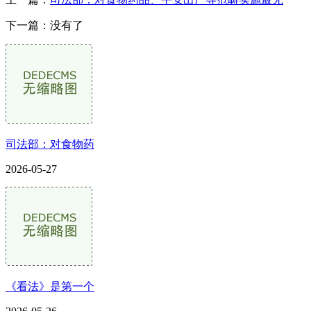
下一篇：没有了
司法部：对食物药
2026-05-27
《看法》是第一个