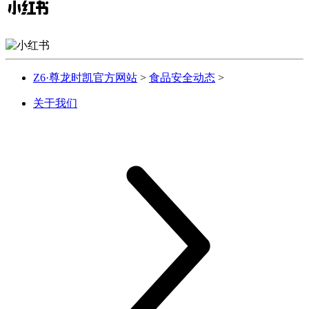
Z6·尊龙时凯官方网站
>
食品安全动态
>
关于我们