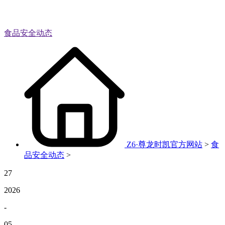
食品安全动态
Z6·尊龙时凯官方网站
>
食
品安全动态
>
27
2026
-
05