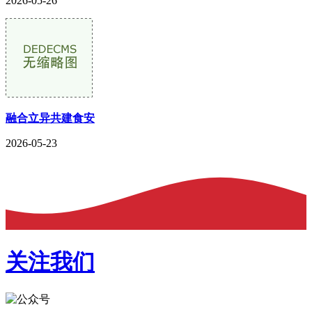
2026-05-26
融合立异共建食安
2026-05-23
关注我们