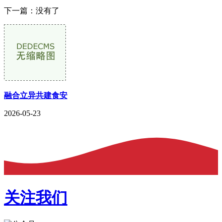
下一篇：没有了
融合立异共建食安
2026-05-23
关注我们