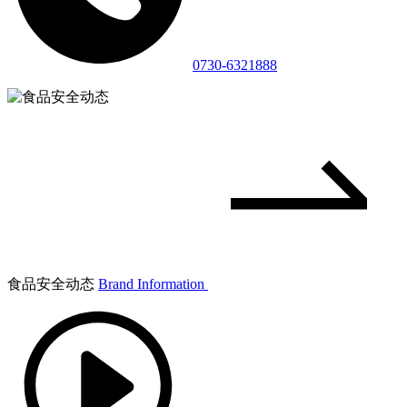
0730-6321888
食品安全动态
Brand Information