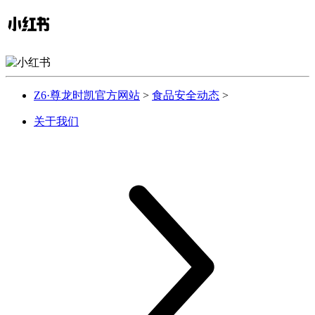
Z6·尊龙时凯官方网站
>
食品安全动态
>
关于我们