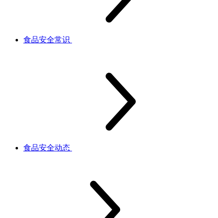
食品安全常识
食品安全动态