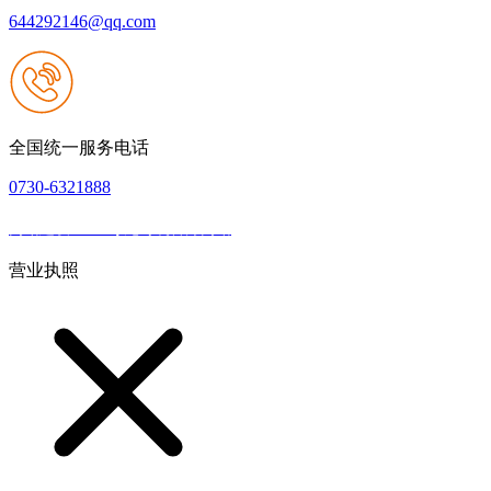
644292146@qq.com
全国统一服务电话
0730-6321888
网站建设：Z6·尊龙时凯官方网站
|
网站地图
本网站支持IPV6
营业执照