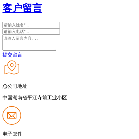
客户留言
提交留言
总公司地址
中国湖南省平江寺前工业小区
电子邮件