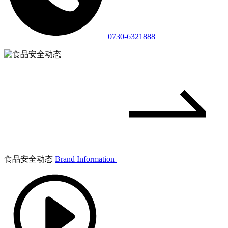
0730-6321888
食品安全动态
Brand Information