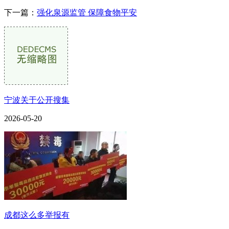
下一篇：
强化泉源监管 保障食物平安
宁波关于公开搜集
2026-05-20
成都这么多举报有