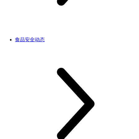
食品安全动态