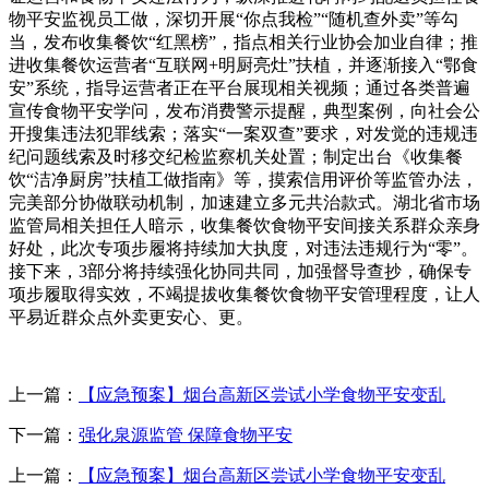
物平安监视员工做，深切开展“你点我检”“随机查外卖”等勾
当，发布收集餐饮“红黑榜”，指点相关行业协会加业自律；推
进收集餐饮运营者“互联网+明厨亮灶”扶植，并逐渐接入“鄂食
安”系统，指导运营者正在平台展现相关视频；通过各类普遍
宣传食物平安学问，发布消费警示提醒，典型案例，向社会公
开搜集违法犯罪线索；落实“一案双查”要求，对发觉的违规违
纪问题线索及时移交纪检监察机关处置；制定出台《收集餐
饮“洁净厨房”扶植工做指南》等，摸索信用评价等监管办法，
完美部分协做联动机制，加速建立多元共治款式。湖北省市场
监管局相关担任人暗示，收集餐饮食物平安间接关系群众亲身
好处，此次专项步履将持续加大执度，对违法违规行为“零”。
接下来，3部分将持续强化协同共同，加强督导查抄，确保专
项步履取得实效，不竭提拔收集餐饮食物平安管理程度，让人
平易近群众点外卖更安心、更。
上一篇：
【应急预案】烟台高新区尝试小学食物平安变乱
下一篇：
强化泉源监管 保障食物平安
上一篇：
【应急预案】烟台高新区尝试小学食物平安变乱