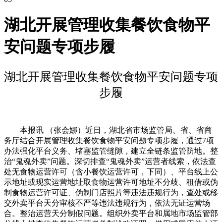
湖北开展管理收集餐饮食物平
安问题专项步履
湖北开展管理收集餐饮食物平安问题专项
步履
本报讯 （张会娜）近日，湖北省市场监管局、省、省商
务厅结合开展管理收集餐饮食物平安问题专项步履，通过7项
办法强化平台义务、堵塞监管缝隙，建立全链条监管防地。整
治“鬼魂外卖”问题。深切排查“鬼魂外卖”运营者线索，依法查
处无食物运营许可（含小餐饮运营许可，下同）、平台线上公
示地址或现实运营地址取食物运营许可地址不分歧、租借或伪
制食物运营许可证、伪制门店照片等违法违规行为，查处或移
交外卖平台天分审核不严等违法违规行为，依法无证运营场
合。整治运营天分制假问题。组织外卖平台和属地市场监管部