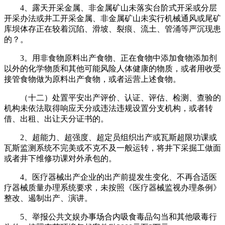
4、露天开采金属、非金属矿山未落实台阶式开采或分层
开采办法或井工开采金属、非金属矿山未实行机械通风或尾矿
库坝体存正在较着沉陷、滑坡、裂痕、流土、管涌等严沉现患
的？。
3。用非食物原料出产食物、正在食物中添加食物添加剂
以外的化学物质和其他可能风险人体健康的物质，或者用收受
接管食物做为原料出产食物，或者运营上述食物。
（十二）处置平安出产评价、认证、评估、检测、查验的
机构未依法取得响应天分或违法违规设置分支机构，或者转
借、出租、出让天分证书的。
2、超能力、超强度、超定员组织出产或瓦斯超限功课或
瓦斯监测系统不完美或不克不及一般运转，将井下采掘工做面
或者井下维修功课对外承包的。
4。医疗器械出产企业的出产前提发生变化、不再合适医
疗器械质量办理系统要求，未按照《医疗器械监视办理条例》
整改、遏制出产、演讲。
5、举报公共文娱办事场合内吸食毒品勾当和其他吸毒行