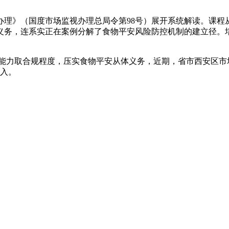
》（国度市场监视办理总局令第98号）展开系统解读。课程
义务，连系实正在案例分解了食物平安风险防控机制的建立径。
力取合规程度，压实食物平安从体义务，近期，省市西安区市
加入。