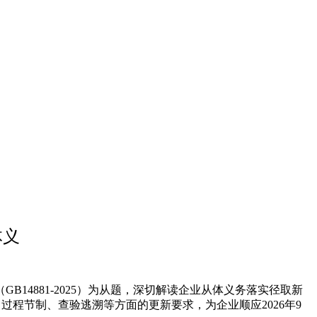
体义
4881-2025）为从题，深切解读企业从体义务落实径取新
过程节制、查验逃溯等方面的更新要求，为企业顺应2026年9