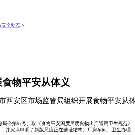
品安全动态
>
展食物平安从体义
市西安区市场监管局组织开展食物平安从
97号）取《食物平安国度尺度食物出产通用卫生规范》（GB1
机制，并沉点申明了新版尺度正在选址结构、厂房车间、卫生办理、