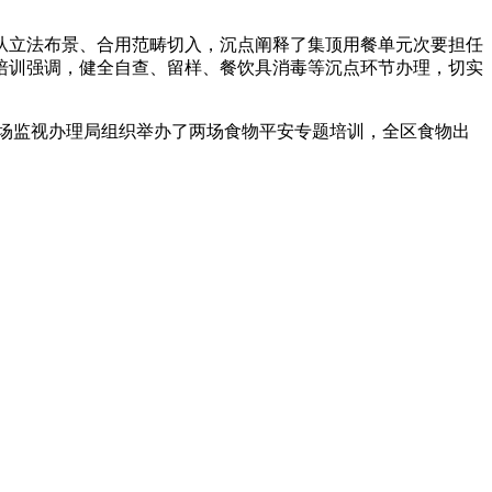
从立法布景、合用范畴切入，沉点阐释了集顶用餐单元次要担任
培训强调，健全自查、留样、餐饮具消毒等沉点环节办理，切实
场监视办理局组织举办了两场食物平安专题培训，全区食物出