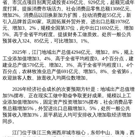
省、市沉点项目别离完成投资439亿元、929亿元，超额完成年
度打算。提振消费市场活力。社会消费品零售总额1308亿元、
增加2%。消费品以旧换新加力扩围，拉动消费超55亿元，新
引入品牌首店80家。巩固拓展外贸外资。进出口总额1978亿
元、增加3。2%，规模全国第37位，此中出口1692亿元、增加
5%、高于全省平均程度。提拔财务工做质效。处所一般公共
预算收入324。85亿元，可比增加3。1%。
2025年，江门地域出产总值4294亿元、增加2。8%，规上
工业添加值增加3。4%、高于全省平均程度0。4个百分点，建
建业总产值570亿元、增加2。3%、高于全省平均程度11。4个
百分点，农林牧渔业总产值691亿元、增加5。8%、全省第6，
欢迎旅客人数、旅逛收入均两位数增加。
2026年经济社会成长的次要预期方针是：地域出产总值增
加5%摆布、正在现实工做中勤奋争取更好成果。规模以上工
业添加值增加6%，固定资产投资增加5%摆布，社会消费品零
售总额增加5%，外贸进出口总额增加3。5%，处所一般公共
预算收入增加3%，居平易近人均可安排收入增加取经济增加
同步。
江门位于珠江三角洲西岸城市核心，东邻中山、珠海，西