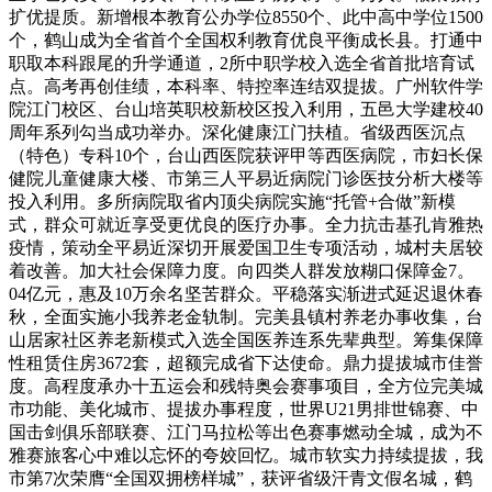
扩优提质。新增根本教育公办学位8550个、此中高中学位1500
个，鹤山成为全省首个全国权利教育优良平衡成长县。打通中
职取本科跟尾的升学通道，2所中职学校入选全省首批培育试
点。高考再创佳绩，本科率、特控率连结双提拔。广州软件学
院江门校区、台山培英职校新校区投入利用，五邑大学建校40
周年系列勾当成功举办。深化健康江门扶植。省级西医沉点
（特色）专科10个，台山西医院获评甲等西医病院，市妇长保
健院儿童健康大楼、市第三人平易近病院门诊医技分析大楼等
投入利用。多所病院取省内顶尖病院实施“托管+合做”新模
式，群众可就近享受更优良的医疗办事。全力抗击基孔肯雅热
疫情，策动全平易近深切开展爱国卫生专项活动，城村夫居较
着改善。加大社会保障力度。向四类人群发放糊口保障金7。
04亿元，惠及10万余名坚苦群众。平稳落实渐进式延迟退休春
秋，全面实施小我养老金轨制。完美县镇村养老办事收集，台
山居家社区养老新模式入选全国医养连系先辈典型。筹集保障
性租赁住房3672套，超额完成省下达使命。鼎力提拔城市佳誉
度。高程度承办十五运会和残特奥会赛事项目，全方位完美城
市功能、美化城市、提拔办事程度，世界U21男排世锦赛、中
国击剑俱乐部联赛、江门马拉松等出色赛事燃动全城，成为不
雅赛旅客心中难以忘怀的夸姣回忆。城市软实力持续提拔，我
市第7次荣膺“全国双拥榜样城”，获评省级汗青文假名城，鹤