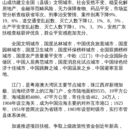
山成功建立全国（县级）文明城市。社会安然不变。稳妥化解
房地产、金融等范畴风险，无力保障食物、药品平安，市场监
管分析查核获省等次。刑事治安警情、案件别离下降9%、
19。6%，道交通变乱起数、灭亡人数下降12。1%、8。5%，
出产平安变乱起数、灭亡人数下降1。1%、3。3%，安然广东
扶植查核获评优良，群众平安感愈加充分。
全国文明城市，国度丛林城市，中国优良旅逛城市，国度
园林城市，国度卫生城市，国度环保榜样城市，全国双拥榜样
城市，国度农产质量量平安市，中欧（江门）中小企业国际合
做区，中国人居典范城市，国度消息化试点城市，中国绿色经
济十佳城市，中国跳舞之城，中国温泉之乡，中国避寒宜居
地。
江门，是粤港澳大湾区主要节点城市，珠江西岸新增加
极、沿海经济带上的江海门户，全市陆地面积9535。19平方公
里、海域面积4880。47平方公里，常住生齿482。24万人；
1904年设立海关，成为中国沿海主要的对外互市港口；1925
年、1951年曾两次设为省辖市，1983年设登时级市，实行市管
县体系体例。
加速推进项目扶植。争取上级政策性资金创近年新高，