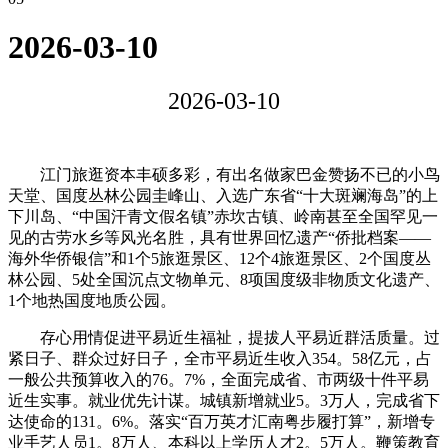
2026-03-10
2026-03-10
江门旅逛资本丰硕多彩，有出名做家巴金赞扬不已的小鸟
天堂、国度丛林公园圭峰山、入选广东省“十大斑斓海岛”的上
下川岛、“中国汗青文假名镇”赤坎古镇、岭南甚至全国罕见一
见的古劳水乡等风光名胜，具有世界回忆遗产“侨批档案——
海外华侨银信”和1个5旅逛景区、12个4旅逛景区、2个国度丛
林公园、5处全国沉点文物单元、8项国度级非物质文化遗产、
1个地热国度地质公园。
存心用情促进平易近生福祉，提拔人平易近群活质量。过
紧日子、群众过好日子，全市平易近生收入354。58亿元，占
一般公共预算收入的76。7%，全面完成省、市两级十件平易
近生实事。就业优先计谋。城镇新增就业5。3万人，完成省下
达使命的131。6%。落实“百万英才汇南粤步履打算”，新增专
业手艺人员1。8万人、本科以上学历人才2。5万人。鞭策教育