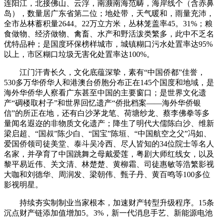
连阳江，北接佛山、云浮，南濒南海范畴，海岸线个（含赤鼻
岛），数量居广东省第二位；地处带，天气暖和，雨量充沛，
全市丛林蓄积量2644。22万立方米，丛林笼盖率45。31%；粮
食做物、经济做物、禽畜、水产和野活泼类繁多，此中不乏名
优特品种；是国度环保榜样城市，城镇糊口污水处置率达95%
以上，市区糊口垃圾无害化处置率达100%。
江门汗青长久，文化底蕴深挚，素有“中国侨都”佳誉，
530多万华侨华人和港澳台侨胞分布正在145个国度和地域，是
海外华侨华人察看广东甚至中国的主要窗口；是世界文化遗
产“碉楼取村子”和世界回忆遗产“侨批档案——海外华侨银
信”的所正在地，还有白沙茅龙笔、荷塘纱龙、蔡李佛拳等多
量闻名遐迩的非物质文化遗产；降生了明代大儒陈白沙、维新
梁启超、“国叔”陈少白、“国宝”陈垣、“中国航空之父”冯如、
爱国侨领司徒美堂、泰斗吴冷西、尽人皆知的34位院士等名人
名家，并孕育了中国跳舞之母戴爱莲，粤剧大师红线女，以及
黎平易近伟、关文清、林楚楚、黄柳霜、司徒惠敏等浩繁影视
大咖和刘德华、周润发、梁朝伟、甄子丹、黄百鸣等100多位
影视明星。
持续夯实制制业当家根本，加速财产转型升级程序。15条
沉点财产链添加值增加5。3%，新一代消息手艺、新能源电池