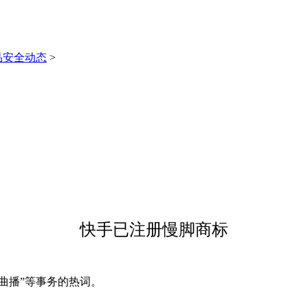
品安全动态
>
快手已注册慢脚商标
曲播”等事务的热词。