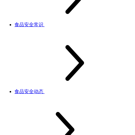
食品安全常识
食品安全动态