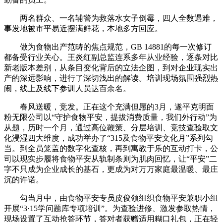
两名群众、一名辅警为救落水女子倒霉，四人全数遇难，
事发地被市平易近摆满鲜花，本地多方回应。
做为食物出产范畴的焦点规范，GB 14881的每一次修订
都备受行业关心。王炎红副总监连系多年从业经验，逐条对比
新老版本差别，从条目变化背后的立法企图，到对企业现实出
产的深远影响，进行了深切浅出的解读。培训现场氛围强烈热
闹，线上及线下参训人员达百余名。
春风送暖，竞发。正在这个充满但愿的3月，遂平克明面
粉无限公司以“守护食物平安，提拔消费质量，我们外行动”为
从题，历时一个月，通过高位鞭策、分层培训、竞技查验取文
化浸湿四大维度，成功举办了“315及食物平安文化月”系列勾
当。到全员笼盖的数字化查核，再到寓教于乐的互动打卡，公
司以现实步履将食物平安从轨制条则为肌肉回忆，让“平安”二
字不只成为企业成长的基石，更成为对万万家庭最温暖、最庄
沉的许诺。
勾当月中，由食物平安专员皮俊领组织食物平安兼职小组
开展“3·15学问题库专项培训”。为查验进修、激发参取热情，
现场设置了互动抢答环节，答对者获赠适用糊口礼包，正在轻