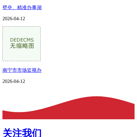
壁垒、精准办事湖
2026-04-12
南宁市市场监视办
2026-04-12
关注我们