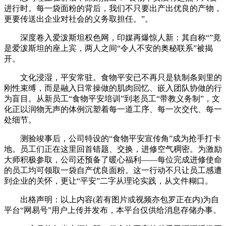
进行时。每一袋面粉的背后，我们不只要出产出优良的产物，
更要传送出企业对社会的义务取担任。”。
深度卷入爱泼斯坦权色网，印媒再爆惊人新：其自称“”竟
是爱泼斯坦的座上宾，两人之间“令人不安的奥秘联系”被揭
开。
文化浸湿，平安常驻。食物平安已不再只是轨制条则里的
刚性束缚，而是融入日常操做的肌肉回忆、嵌入团队协做的行
为盲目。从新员工“食物平安培训”到老员工“带教义务制”，文
化正以润物无声的体例沉塑着每一道工序、每一次交代、每一
处细节。
测验竣事后，公司特设的“食物平安宣传角”成为抢手打卡
地。员工们正在这里回首错题、交换，进修空气稠密。为激励
大师积极参取，公司还预备了暖心福利——每位完成进修使命
的员工均可领取一袋自产优良面粉。这一行动不只让员工感遭
到企业的关怀，更让“平安”二字从理论实践，从文件糊口。
出格声明：以上内容(若有图片或视频亦包罗正在内)为自
平台“网易号”用户上传并发布，本平台仅供给消息存储办事。