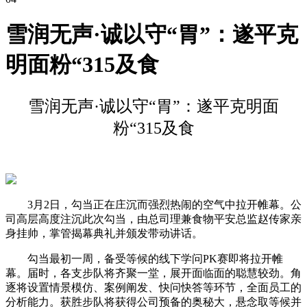
雪润无声·诚以守“胃”：遂平克
明面粉“315及食
雪润无声·诚以守“胃”：遂平克明面
粉“315及食
3月2日，勾当正在庄沉而强烈热闹的空气中拉开帷幕。公
司高层高度注沉此次勾当，由总司理兼食物平安总监赵传家亲
身挂帅，掌管揭幕典礼并颁发带动讲话。
勾当最初一周，备受等候的线下学问PK赛即将拉开帷
幕。届时，各支步队将齐聚一堂，展开面临面的聪慧较劲。角
逐将设置情景模仿、案例阐发、快问快答等环节，全面员工的
分析能力。获胜步队将获得公司预备的奥秘大，悬念取等候并