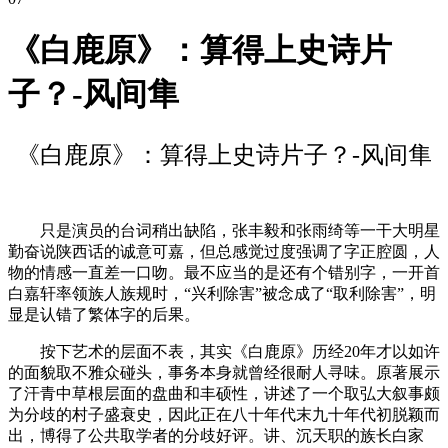
《白鹿原》：算得上史诗片
子？-风间隼
《白鹿原》：算得上史诗片子？-风间隼
只是演员的台词稍出缺陷，张丰毅和张雨绮等一干大明星
勤奋说陕西话的诚意可嘉，但总感觉过度强调了字正腔圆，人
物的情感一直差一口吻。最不应当的是还有个错别字，一开首
白嘉轩率领族人族规时，“兴利除害”被念成了“取利除害”，明
显是认错了繁体字的后果。
按下艺术的层面不表，其实《白鹿原》历经20年才以如许
的面貌取不雅众碰头，事务本身就曾经很耐人寻味。原著展示
了汗青中草根层面的盘曲和丰硕性，讲述了一个取弘大叙事颇
为分歧的村子盛衰史，因此正在八十年代末九十年代初脱颖而
出，博得了公共取学者的分歧好评。讲、沉天职的族长白家