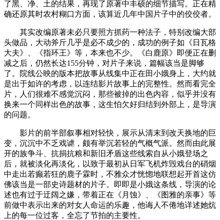
了黑、净、土的结果，再现了原著中丰硕的细节描写。正在精
确还原其时农村糊口方面，该算近几年中国片子中的佼佼者。
其实改编原著未必只要照方抓药一种法子，特别改编大部
头做品，大动斧斤几乎是必不成少的，成功的例子如《日瓦格
大夫》、《指环王》等，本来也不少。《白鹿原》即便正在删
减之后，仍然长达155分钟，对片子来说，篇幅该当是脚够
了。院线公映的版本把故事从线集中正在田小娥身上，大约就
是出于如许的考虑，以连结影片故事上的完整性。然而看完全
片，人们很难不感觉沉闷，那些被掉的出色内容，似乎并没有
换来一个同样出色的故事，这生怕欠好归结到外部上，是导演
的问题。
影片的前半部叙事相对轻快，展示从清末到改天换地的巨
变，沉沉中不乏戏谑，颇有举沉若轻的气概气派。然而由此展
开的族争斗、抗捐抗粮和新旧矛盾这些线索自从小娥登场之
后，就被淡化再淡化，以致于最初从日军飞机炸毁戏台的硝烟
中走出若癫若狂的鹿子霖时，不雅众才恍惚地联想起开首这仿
佛该当是一部史诗题材的片子。即即是小娥这条线，导演的论
述也有过于迂阔之嫌，带着正在《月蚀》、《图雅的亲事》等
前做中表示出来的对女人命运的乐趣，他诲人不倦地详述她炕
上的每一位过客，全忘了节拍的主要性。