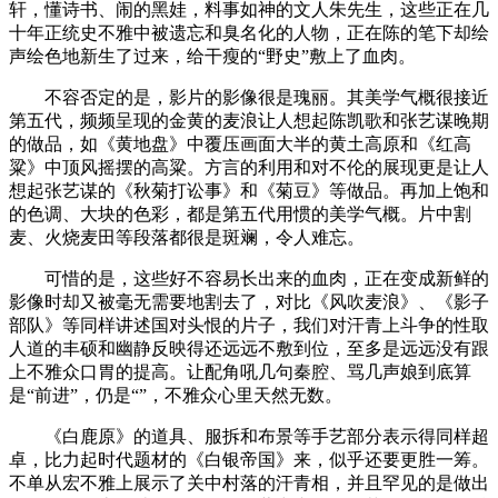
轩，懂诗书、闹的黑娃，料事如神的文人朱先生，这些正在几
十年正统史不雅中被遗忘和臭名化的人物，正在陈的笔下却绘
声绘色地新生了过来，给干瘦的“野史”敷上了血肉。
不容否定的是，影片的影像很是瑰丽。其美学气概很接近
第五代，频频呈现的金黄的麦浪让人想起陈凯歌和张艺谋晚期
的做品，如《黄地盘》中覆压画面大半的黄土高原和《红高
粱》中顶风摇摆的高粱。方言的利用和对不伦的展现更是让人
想起张艺谋的《秋菊打讼事》和《菊豆》等做品。再加上饱和
的色调、大块的色彩，都是第五代用惯的美学气概。片中割
麦、火烧麦田等段落都很是斑斓，令人难忘。
可惜的是，这些好不容易长出来的血肉，正在变成新鲜的
影像时却又被毫无需要地割去了，对比《风吹麦浪》、《影子
部队》等同样讲述国对头恨的片子，我们对汗青上斗争的性取
人道的丰硕和幽静反映得还远远不敷到位，至多是远远没有跟
上不雅众口胃的提高。让配角吼几句秦腔、骂几声娘到底算
是“前进”，仍是“”，不雅众心里天然无数。
《白鹿原》的道具、服拆和布景等手艺部分表示得同样超
卓，比力起时代题材的《白银帝国》来，似乎还要更胜一筹。
不单从宏不雅上展示了关中村落的汗青相，并且罕见的是做出