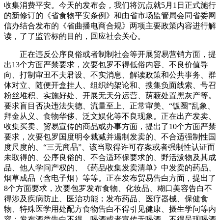
收集消费平安。今天的发布会，我们将沉点就5月1日正式施行
的新修订的《省食物平安条例》和由省市场监管局会同省委网
信办结合发布的《省曲播电商合规》两项主要政策内容进行解
读，了了监管标的目的，回应社会关心。
正在违反公序良俗或者制制社会等开展贸易营销方面，提
出13个方面严禁要求，次要包罗不得低俗内容、不良价值导
向、打制审丑不夫君设、不实消息、解读政策和公共事务、群
体对立、随便开盒挂人、组织约架论和、搜集负面线索、号召
粉丝堆积、实施好处、开展无天分运营、荫蔽处置黑灰产等。
要求盲目否决违法失德、流量至上、正常审美、“饭圈”乱象、
拜金从义、食物华侈、泛文娱化等不良现象。正在出产发卖、
收集买卖、贸易宣传的商品或办事方面，提出了10个方面严禁
要求，次要包罗国度明令裁减并遏制发卖的、不合适强制性国
度尺度的、“三无商品”、该当取得许可存案或者强制性认证而
未取得的、公序良俗的、不合适环保要求的、野活泼物及其成
品、他人学问产权的、《药品收集发卖清单》中发卖的药品、
烟草成品（含电子烟）等等。正在发布贸易告白方面，提出了
8个方面要求，次要包罗发布食物、化妆品、糊口美容告白不
得涉及疾病防止、医治功能；发布药品、医疗器械、保健食
物、特殊医学用处配方食物告白不得引见健康、摄生学问等内
容；发布酒类告白不得、喝酒或者宣传无喝酒，不得呈现喝酒