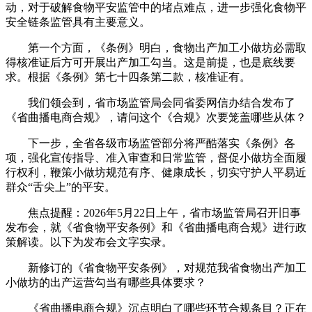
动，对于破解食物平安监管中的堵点难点，进一步强化食物平
安全链条监管具有主要意义。
第一个方面，《条例》明白，食物出产加工小做坊必需取
得核准证后方可开展出产加工勾当。这是前提，也是底线要
求。根据《条例》第七十四条第二款，核准证有。
我们领会到，省市场监管局会同省委网信办结合发布了
《省曲播电商合规》，请问这个《合规》次要笼盖哪些从体？
下一步，全省各级市场监管部分将严酷落实《条例》各
项，强化宣传指导、准入审查和日常监管，督促小做坊全面履
行权利，鞭策小做坊规范有序、健康成长，切实守护人平易近
群众“舌尖上”的平安。
焦点提醒：2026年5月22日上午，省市场监管局召开旧事
发布会，就《省食物平安条例》和《省曲播电商合规》进行政
策解读。以下为发布会文字实录。
新修订的《省食物平安条例》，对规范我省食物出产加工
小做坊的出产运营勾当有哪些具体要求？
《省曲播电商合规》沉点明白了哪些环节合规条目？正在