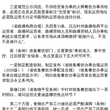
三是规范公示消息。不供给堂食办事的入网餐饮办事供给
者，必需正在其从页面显著标注“无堂食”标识。现实运营地址
必需取运营天分证书载明的运营场合连结分歧。
《省曲播电商合规》共四章33条。沉点针对曲播电商平台
运营者、曲播间运营者、曲播营销人员和曲播营销人员办事机
构提出规范要求，让各类市场从体清晰晓得“能做什么、不克
不及做什么”。
新《条例》收集餐饮部门，次要聚焦“事前准入、事中管
控、过后措置”全链条，焦点笼盖以下五大环节环节。
一是制定配套轨制。制定发布《省收集餐饮办事合规运营
（2026版）》《省收集餐饮办事配送合规》《收集餐饮办事运
营者合规运营提示书》，明白收集餐饮办事运营者合规运营要
求取法令义务鸿沟。
新修订的《省食物平安条例》中针对收集餐饮做出了一系
列明白，请问这些次要涵盖哪些焦点环节？
第二个方面，食物出产加工小做坊必需严酷满脚《条例》
第七十二条明白的五项前提，缺一不成。一是出产加工区取糊