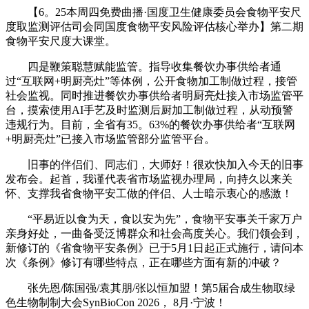
【6。25本周四免费曲播·国度卫生健康委员会食物平安尺
度取监测评估司会同国度食物平安风险评估核心举办】第二期
食物平安尺度大课堂。
四是鞭策聪慧赋能监管。指导收集餐饮办事供给者通
过“互联网+明厨亮灶”等体例，公开食物加工制做过程，接管
社会监视。同时推进餐饮办事供给者明厨亮灶接入市场监管平
台，摸索使用AI手艺及时监测后厨加工制做过程，从动预警
违规行为。目前，全省有35。63%的餐饮办事供给者“互联网
+明厨亮灶”已接入市场监管部分监管平台。
旧事的伴侣们、同志们，大师好！很欢快加入今天的旧事
发布会。起首，我谨代表省市场监视办理局，向持久以来关
怀、支撑我省食物平安工做的伴侣、人士暗示衷心的感激！
“平易近以食为天，食以安为先”，食物平安事关千家万户
亲身好处，一曲备受泛博群众和社会高度关心。我们领会到，
新修订的《省食物平安条例》已于5月1日起正式施行，请问本
次《条例》修订有哪些特点，正在哪些方面有新的冲破？
张先恩/陈国强/袁其朋/张以恒加盟！第5届合成生物取绿
色生物制制大会SynBioCon 2026， 8月·宁波！