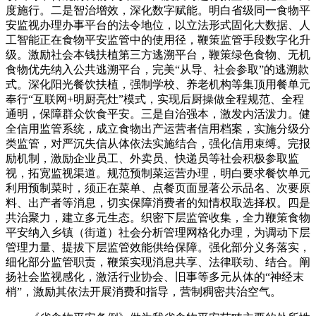
度施行。二是智治增效，深化数字赋能。明白省级同一食物平
安监视办理办事平台的法令地位，以立法形式固化大数据、人
工智能正在食物平安监管中的使用径，鞭策监管手段数字化升
级。激励社会本钱扶植第三方逃溯平台，鞭策绿色食物、无机
食物优先纳入公共逃溯平台，完美“从导、社会参取”的逃溯款
式。深化阳光餐饮扶植，强制学校、养老机构等集顶用餐单元
奉行“互联网+明厨亮灶”模式，实现后厨操做全程规范、全程
通明，保障群众饮食平安。三是自治强本，激发内活泼力。健
全信用监管系统，成立食物出产运营者信用档案，实施分级分
类监管，对严沉失信从体依法实施结合，强化信用束缚。完报
励机制，激励企业员工、外卖员、快递员等社会积极参取监
视，拓宽监视渠道。规范预制菜运营办理，明白要求餐饮单元
利用预制菜时，须正在菜单、点餐页面显著公示品名、次要原
料、出产者等消息，切实保障消费者的知情权取选择权。四是
共治聚力，建立多元生态。织密下层监管收集，全力鞭策食物
平安纳入乡镇（街道）社会分析管理网格化办理，为调动下层
管理力量、提拔下层监管效能供给保障。强化部分义务落实，
细化部分监管职责，鞭策实现消息共享、法律联动、结合。阐
扬社会监视感化，激活行业协会、旧事等多元从体的“神经末
梢”，激励其依法开展消费和指导，营制稠密共治空气。