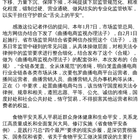
下移、力量下沉、保障下倾，不竭提拔下层监管规范化、精准
化程度，锻制过硬、营业通晓、做风结实的专业化监管铁军，
以实干担任守护群众“舌尖上的平安”。
感激这位记者伴侣的提问。本年1月7日，市场监管总局、
地方网信办结合下发了《曲播电商监视办理法子》，自2月1日
起施行。省市场监管局结合省委网信办按照这个《法子》，连
系日常监管中碰到的常见问题，从具体操做层面，对相关法令
律例中的监管要求进行整合细化，结合发布了这个《合规》，
做为《曲播电商监视办理法子》的配套弥补。本次发布的《合
规》，“全链条笼盖、全从体规范”的准绳，明白笼盖曲播电商
行业全链条各类市场从体，次要包罗曲播电商平台运营者、曲
播间运营者、曲播营销人员、曲播营销人员办事机构等从体。
正在《》中要求，处置曲播电商勾当，该当恪守国度相关法令
律例、规章和相关，遵照志愿、平等、公允、诚信的准绳，国
度好处和社会公共好处，恪守贸易，不得损害其他运营者和消
费者的权益。
食物平安关系人平易近群众身体健康和生命平安，关系龙
江高质量成长和全面复兴大局。修订实施《省食物平安条
例》，是践行习总“四个最严”要求的现实步履，是深切贯彻落
实、国务院和省委、省关于食物平安工做决策摆设的主要行