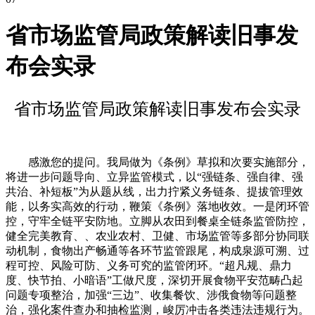
省市场监管局政策解读旧事发
布会实录
省市场监管局政策解读旧事发布会实录
感激您的提问。我局做为《条例》草拟和次要实施部分，
将进一步问题导向、立异监管模式，以“强链条、强自律、强
共治、补短板”为从题从线，出力拧紧义务链条、提拔管理效
能，以务实高效的行动，鞭策《条例》落地收效。一是闭环管
控，守牢全链平安防地。立脚从农田到餐桌全链条监管防控，
健全完美教育、、农业农村、卫健、市场监管等多部分协同联
动机制，食物出产畅通等各环节监管跟尾，构成泉源可溯、过
程可控、风险可防、义务可究的监管闭环。“超凡规、鼎力
度、快节拍、小暗语”工做尺度，深切开展食物平安范畴凸起
问题专项整治，加强“三边”、收集餐饮、涉俄食物等问题整
治，强化案件查办和抽检监测，峻厉冲击各类违法违规行为。