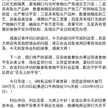
口区无效隔离，避免糊口勾当对食物出产形成交叉污染；二是
具有取出产品种、数量相顺应的固定出产加工厂所和响应卫生
前提，出产整洁平安；三是具有取出产品种、数量相顺应的工
艺、设备或者设备，满脚出产加工需要；四是具有现行无效的
产物施行尺度，确保出产有尺度可依、质量可控；五是具有需
要的食物平安办理轨制，实现出产全过程规范办理。
感激记者伴侣们的提问。今天的提问环节就到这里，若是
大师还有其他想领会的问题，请正在会后取省局旧事宣传处联
系。今天的发布会到此竣事。感谢大师！
下一步，我们将严的基调，压实收集餐饮办事运营者食物
平安从体义务，强化监管行动、立异监管体例、凝结共治合
力，欢送列位伴侣积极参取食物平安社会监视，配合守护平易
近群众“舌尖上的平安”。
今日导读：1。6吨私运粽子被查获；优思益营销方被罚
200万元；6月20日起澳进口牛肉加征55%关税（2026年6月22
日）！
列位伴侣、列位宾客，大师上午好！欢送出席今天的旧事
发布会。食物平安事关平易近生福祉，曲播电商运营行为关乎