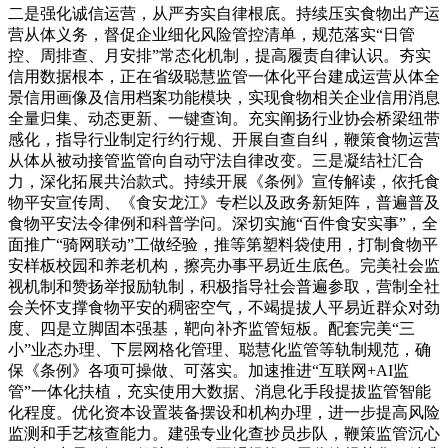
二是强化诚信运营，从严夯实自律根底。持续压实食物出产运
营从体义务，督促企业细化风险管控清单，规范落实“日管
控、周排查、月安排”常态化机制，提高履责自律认识。夯实
信用数据根本，正在省级聪慧监管一体化平台建成运营从体全
景信用画像及信用档案功能模块，实现食物相关企业信用消息
全量归集、动态更新、一键查询。充实阐扬行业协会桥梁纽带
感化，指导行业制定行约行规、开展自查自纠，鞭策食物运营
从体从被动接管监管向自动守法自律改变。三是凝结社汇合
力，深化拓展共治款式。持续开展《条例》宣传解读，依托食
物平安宣传周、《食安龙江》专栏以及政务新矩阵，普遍普及
食物平安法令律例和科普学问。深切实施“百件食安实事”，全
面推广“骑网联动”工做经验，推等第塑料袋使用，打制食物平
安样板校园和养老机构，擦亮办事平易近生底色。完美社会监
视机制和赞扬举报励轨制，积极指导社会普遍参取，营制全社
会关怀支撑食物平安的稠密空气，不竭提拔人平易近群众对劲
度、四是立脚固本强基，靶向补齐监管短板。配套完美“三
小”业态办理、下层网格化管理、聪慧化监管等轨制规范，确
保《条例》各项可操做、可落实。加速推进“互联网+AI监
管”一体化扶植，充实使用大数据、消息化手段提拔监管智能
化程度。优化资本设置装备摆设和机构办理，进一步提高风险
监测和手艺核查能力。建强专业化查抄员步队，鞭策监管沉心