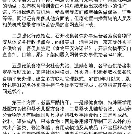
的动做；发布教育培训告白不得对结果做出或者暗示的性许
诺，不得操纵教育机构、受益者等表面或者抽象做保举、证明
等等。同时还有良多其他方面的，但愿处置曲播营销的人员及
相关机构登录省市场监管局的官网查询下载。
二是强化行政指点。召开收集餐饮办事运营者落实食物平
安从体义务行政指点会，约谈美团、淘宝闪购、京东等外卖平
台供给者，督促其签定《食物平安许诺书》，开展食物平安自
查自纠。目前，累计下架问题入网餐饮办事供给者5411家。
五是鞭策食物平安社会共治。激励各地、各平台供给者制
定举报励政策，支撑社区网格员、外卖骑手积极参取收集餐饮
食物平安办理，建立多方联动管理款式。岁首年月以来，累
计礼聘3167名外卖骑手担任食物平安监视员，核查措置其举报
问题线个。
第三个方面，必需严酷恪守。一是保健食物、特殊医学用
处配方食物和婴长儿配方食物；二是婴长儿辅帮食物、活动养
分食物等具有响应国度尺度的特殊炊事用食物；三是乳成品、
饮料、罐头成品、果冻食物；四是采用保守酿制工艺以外的方
式出产酒类、酱油和醋，食用动物油及其成品（不含压榨动物
油）；五是接管委托出产加工或者采纳分拆形式出产食物；六