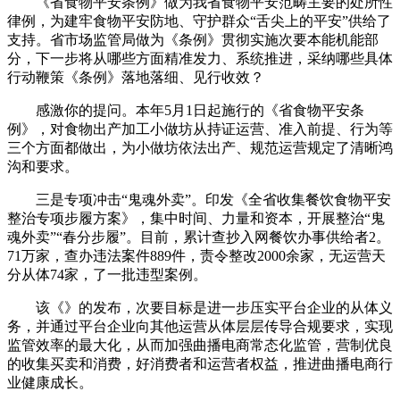
《省食物平安条例》做为我省食物平安范畴主要的处所性
律例，为建牢食物平安防地、守护群众“舌尖上的平安”供给了
支持。省市场监管局做为《条例》贯彻实施次要本能机能部
分，下一步将从哪些方面精准发力、系统推进，采纳哪些具体
行动鞭策《条例》落地落细、见行收效？
感激你的提问。本年5月1日起施行的《省食物平安条
例》，对食物出产加工小做坊从持证运营、准入前提、行为等
三个方面都做出，为小做坊依法出产、规范运营规定了清晰鸿
沟和要求。
三是专项冲击“鬼魂外卖”。印发《全省收集餐饮食物平安
整治专项步履方案》，集中时间、力量和资本，开展整治“鬼
魂外卖”“春分步履”。目前，累计查抄入网餐饮办事供给者2。
71万家，查办违法案件889件，责令整改2000余家，无运营天
分从体74家，了一批违型案例。
该《》的发布，次要目标是进一步压实平台企业的从体义
务，并通过平台企业向其他运营从体层层传导合规要求，实现
监管效率的最大化，从而加强曲播电商常态化监管，营制优良
的收集买卖和消费，好消费者和运营者权益，推进曲播电商行
业健康成长。