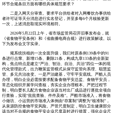
环节合规条目方面有哪些具体规范要求？
二是入网天分审查。要求平台供给者对入网餐饮办事供给
者许可证等天分消息进行实名登记，并至多每6个月核验更新
一次，上述消息取现实环境相符。
2026年5月22日上午，省市场监管局召开旧事发布会，就
《省食物平安条例》和《省曲播电商合规》进行政策解读。以
下为发布会文字实录。
规系统扶植的一次全面升级，我们对原条例139条中的91
条进行点窜、新增15条、删除21条，构成九章133条的全新架
构，焦点特点是建立“严治、智治、自治、共治”四位一体的现
代化管理款式，出力鞭策监管模式从保守监管向系理、聪慧监
管、多元共治改变。一是严治建基，守牢平安底线。严酷人员
办理，明白企业必需按要求配备食物平安总监、食物平安员，
常态化组织开展学问查核，夯实企业办理根本。严把过程节
制，明白婴长儿配方食物企业该当对出厂成品进行逐批全项自
行查验，实现“批批查验、件件及格”。严酷市场准入，将食物
小做坊、小运营的市场准入体例由“存案制”调整为“核准制”，
从泉源防控食物平安风险。严管尺度制定，明白卫生健康部分
该当对不合规的食物平安企业尺度及时进行措置，强化企业尺