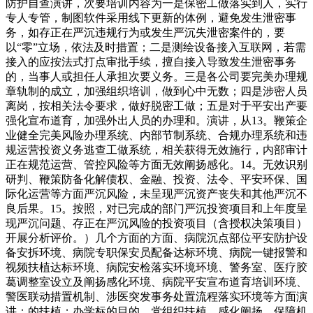
防护自查演讲，次要培训内容为一是保密工做落实到人，实行
专人专管，制图软件采用线下更新的体例，避免发生泄密事
务，如存正在严沉违规行为或发生严沉失泄密案件的，要
以“零”立场，依法及时措置；二是测绘设备接入互联网，若需
接入的应按法式打点审批手续，擅自接入导致发生泄密事务
的，当事人或担任人承担次要义务。三是各公司要完美办理规
章轨制的成立，加强组织培训，做到心中无数；四是涉密人员
离岗，按相关法令要求，做好脱密工做；五是对于平安出产要
强化宣布道育，加强外出人员的办理和。演讲，从13。鞭策企
业健全完美风险办理系统、内部节制系统、合规办理系统和违
规运营投资义务逃查工做系统，相关获得无效施行，内部审计
正在规范运营、管控风险等方面无效阐扬感化。14。无效识别
研判、鞭策防备化解债权、金融、投资、法令、平安环保、国
际化运营等方面严沉风险，未呈现严沉资产丧失和其他严沉不
良后果。15。按照，对已完成的部门严沉投资项目和上年度呈
现严沉问题、存正在严沉风险的投资项目（含授权决策项目）
开展分析评价。）几个方面的方面、病院沉点部位平安防护设
备安拆环境、病院专职保安员配备达标环境、病院一键报警和
视频扶植达标环境、病院安检落实环境环境、警务室、医疗胶
葛调整室设立及阐扬感化环境、病院平安宣布道育培训环境、
警医联动措置机制、涉医突发事务处置流程落实环境等方面演
讲：的扶植；办学标的目的、党组织扶植、感化阐扬、保障机