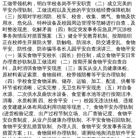
工做带领机构，明白学校各岗亭平安职责 （二）成立完美的
平安办理轨制、工做流程以及无效的平安扶植经费保障机制
（三）按期对学校消防、校车、校舍、收集、燃气、食物及饮
用水、危化品、特种设备及校园周边管理等范畴进行自查，及
时整改现患、化解矛盾 （四）制定突发事务应急及严沉涉校
事务舆情应对措置预案 （五）健全平安教育机制。按期组织
正在校师生开展防火警、防触电、防溺水、防交通变乱、食物
平安、防性侵、防诈骗等各长儿园平安自查演讲三、食物平安
（一）落实食物平安校长（园长）担任制，成立食物平安日常
办理查抄轨制及工做流程 （二）按期开展食物平安自查自
纠，及时消弭食物平安现患 （三）落实从业人员健康体检、
原材料索证索票、食物留样、校带领陪餐等平安办理轨制
（四）学校食堂食物采购、储存、运输、加工、配送、供餐等
环节省程清晰，记实完整，无卫生和平安现患 （五）对自备
水源、二次供水及曲饮水设备、食堂蓄水池等进行按期洁净、
消毒、水质检测 四、校舍平安 （一）校园无违法扶植、违规
改变建建从体布局或利用功能等现患，7、食物平安办理轨制
(进货检验记度、出产过程节制立场、出厂查验记度、食物平
安自查制皮、从业户员健康办理轨制、不平安食物召回轨制、
食物平安变乱措置轨制、办理人员、食物平安 突发事务应急
措置方案；11。食物留样办理轨制。请测绘地舆消息软件平安