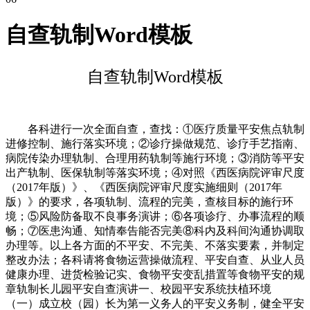
自查轨制Word模板
自查轨制Word模板
各科进行一次全面自查，查找：①医疗质量平安焦点轨制
进修控制、施行落实环境；②诊疗操做规范、诊疗手艺指南、
病院传染办理轨制、合理用药轨制等施行环境；③消防等平安
出产轨制、医保轨制等落实环境；④对照《西医病院评审尺度
（2017年版）》、《西医病院评审尺度实施细则（2017年
版）》的要求，各项轨制、流程的完美，查核目标的施行环
境；⑤风险防备取不良事务演讲；⑥各项诊疗、办事流程的顺
畅；⑦医患沟通、知情奉告能否完美⑧科内及科间沟通协调取
办理等。以上各方面的不平安、不完美、不落实要素，并制定
整改办法；各科请将食物运营操做流程、平安自查、从业人员
健康办理、进货检验记实、食物平安变乱措置等食物平安的规
章轨制长儿园平安自查演讲一、校园平安系统扶植环境
（一）成立校（园）长为第一义务人的平安义务制，健全平安