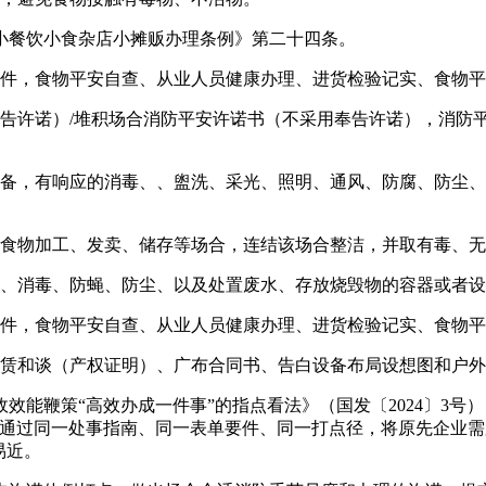
餐饮小食杂店小摊贩办理条例》第二十四条。
件，食物平安自查、从业人员健康办理、进货检验记实、食物平
许诺）/堆积场合消防平安许诺书（不采用奉告许诺），消防
，有响应的消毒、、盥洗、采光、照明、通风、防腐、防尘、
食物加工、发卖、储存等场合，连结该场合整洁，并取有毒、无
、消毒、防蝇、防尘、以及处置废水、存放烧毁物的容器或者设
件，食物平安自查、从业人员健康办理、进货检验记实、食物平
赁和谈（产权证明）、广布合同书、告白设备布局设想图和户外
鞭策“高效办成一件事”的指点看法》（国发〔2024〕3号
，通过同一处事指南、同一表单要件、同一打点径，将原先企业
易近。