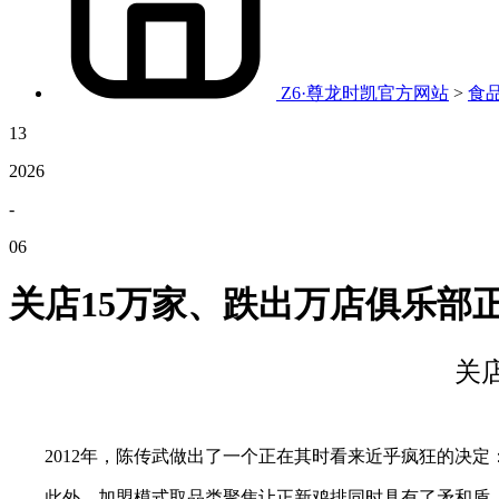
Z6·尊龙时凯官方网站
>
食
13
2026
-
06
关店15万家、跌出万店俱乐部
关
2012年，陈传武做出了一个正在其时看来近乎疯狂的决定：
此外，加盟模式取品类聚焦让正新鸡排同时具有了矛和盾，