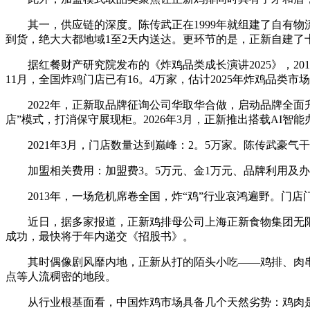
其一，供应链的深度。陈传武正在1999年就组建了自有物流步
到货，绝大大都地域1至2天内送达。更环节的是，正新自建
据红餐财产研究院发布的《炸鸡品类成长演讲2025》，2019—2
11月，全国炸鸡门店已有16。4万家，估计2025年炸鸡品类市
2022年，正新取品牌征询公司华取华合做，启动品牌全面升级
店”模式，打消保守展现柜。2026年3月，正新推出搭载AI智
2021年3月，门店数量达到巅峰：2。5万家。陈传武豪气干
加盟相关费用：加盟费3。5万元、金1万元、品牌利用及办理费
2013年，一场危机席卷全国，炸“鸡”行业哀鸿遍野。门
近日，据多家报道，正新鸡排母公司上海正新食物集团无限公
成功，最快将于年内递交《招股书》。
其时偶像剧风靡内地，正新从打的陌头小吃——鸡排、肉串
点等人流稠密的地段。
从行业根基面看，中国炸鸡市场具备几个天然劣势：鸡肉是中