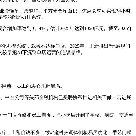
业冷链车、跨越10万平方米仓库面积，焦点食材可实现24小时
完整的闭环办理系统。
加率达到9。4%，估计2025年达到1050亿元。截至2025年
化办理系统，裁减不达标门店。2025年，正新推出“无展现门
业内较早把AI下沉到单店运营的连锁品牌。
部惶惑，员工的决心几近崩塌。
、中金公司等头部金融机构已受聘协帮推进相关工做，若进展
一门店拆修和员工着拆，把小吃店开到了学校、病院、交通坐
斤，上逛价钱不变；“炸”这种烹调体例极易尺度化，手艺门槛