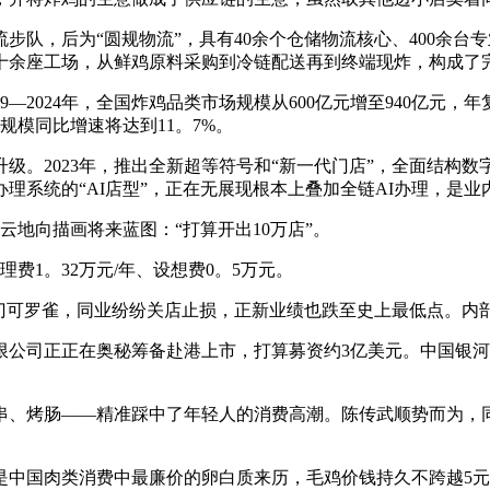
队，后为“圆规物流”，具有40余个仓储物流核心、400余台专
了十余座工场，从鲜鸡原料采购到冷链配送再到终端现炸，构成了
024年，全国炸鸡品类市场规模从600亿元增至940亿元，年复合增
场规模同比增速将达到11。7%。
。2023年，推出全新超等符号和“新一代门店”，全面结构数字
能办理系统的“AI店型”，正在无展现根本上叠加全链AI办理，是
云地向描画将来蓝图：“打算开出10万店”。
1。32万元/年、设想费0。5万元。
店门可罗雀，同业纷纷关店止损，正新业绩也跌至史上最低点。内
司正正在奥秘筹备赴港上市，打算募资约3亿美元。中国银河
、烤肠——精准踩中了年轻人的消费高潮。陈传武顺势而为，同
国肉类消费中最廉价的卵白质来历，毛鸡价钱持久不跨越5元/