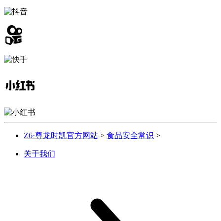
Z6·尊龙时凯官方网站
>
食品安全常识
>
关于我们