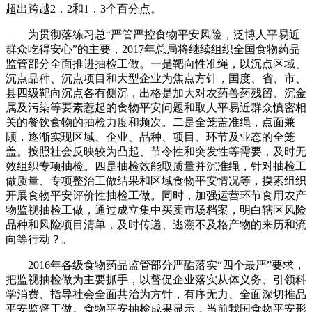
超出跨越2．2和1．3个百分点。
为贯彻落练习总“严管严控食物平安风险，泛博人平易近
群众吃得安心”的主要，2017年总局将继续组织全国食物药品
监管部分全面推进抽检工做。一是靶向性准绳，以沉点区域、
沉点品种、沉点项目和大型企业为焦点方针，国度、省、市、
县四级靶向沉点各有侧沉，出格是加大对农药兽药残留、沉金
属及污染等要素惹起的食物平安问题和取人平易近群众慎密相
关的餐饮食物的抽检力度和频次。二是全笼盖准绳，点面兼
顾，逐渐实现区域、企业、品种、项目、环节及业态的全笼
盖。按照社会反映较为凸起、节令性和突发性等需要，及时无
效组织专项抽检。四是抽检效能取质量并沉准绳，针对抽检工
做质量、专项整治工做结果和区域食物平安情况等，摸索组织
开展食物平安评价性抽检工做。同时，加强运营环节食用农产
物监视抽检工做，通过成立集中买卖市场档案，明白辖区风险
品种和风险项目清单，及时传递、逃溯不及格产物的来历和流
向等行动？。
2016年各级食物药品监管部分严酷落实“四个最严”要求，
把监视抽检做为主要抓手，以督促企业落实从体义务、引领科
学消费、指导社会全面共治为方针，有序无力、全面深切推品
平安监督工做。食物平安抽检成果显示，当前我国食物平安形