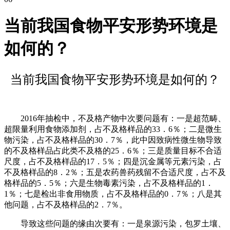
当前我国食物平安形势环境是
如何的？
当前我国食物平安形势环境是如何的？
2016年抽检中，不及格产物中次要问题有：一是超范畴、
超限量利用食物添加剂，占不及格样品的33．6％；二是微生
物污染，占不及格样品的30．7％，此中因致病性微生物导致
的不及格样品占此类不及格的25．6％；三是质量目标不合适
尺度，占不及格样品的17．5％；四是沉金属等元素污染，占
不及格样品的8．2％；五是农药兽药残留不合适尺度，占不及
格样品的5．5％；六是生物毒素污染，占不及格样品的1．
1％；七是检出非食用物质，占不及格样品的0．7％；八是其
他问题，占不及格样品的2．7％。
导致这些问题的缘由次要有：一是泉源污染，包罗土壤、