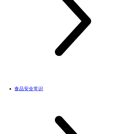
食品安全常识