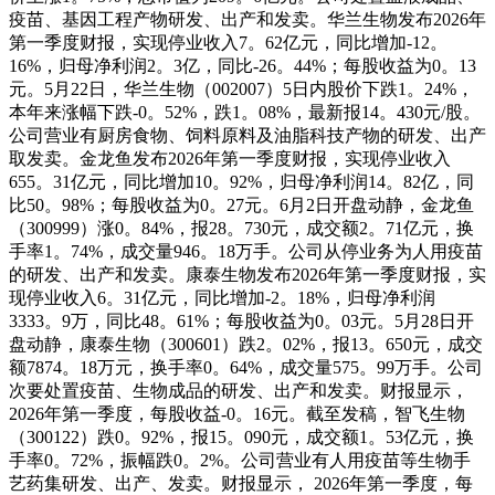
疫苗、基因工程产物研发、出产和发卖。华兰生物发布2026年
第一季度财报，实现停业收入7。62亿元，同比增加-12。
16%，归母净利润2。3亿，同比-26。44%；每股收益为0。13
元。5月22日，华兰生物（002007）5日内股价下跌1。24%，
本年来涨幅下跌-0。52%，跌1。08%，最新报14。430元/股。
公司营业有厨房食物、饲料原料及油脂科技产物的研发、出产
取发卖。金龙鱼发布2026年第一季度财报，实现停业收入
655。31亿元，同比增加10。92%，归母净利润14。82亿，同
比50。98%；每股收益为0。27元。6月2日开盘动静，金龙鱼
（300999）涨0。84%，报28。730元，成交额2。71亿元，换
手率1。74%，成交量946。18万手。公司从停业务为人用疫苗
的研发、出产和发卖。康泰生物发布2026年第一季度财报，实
现停业收入6。31亿元，同比增加-2。18%，归母净利润
3333。9万，同比48。61%；每股收益为0。03元。5月28日开
盘动静，康泰生物（300601）跌2。02%，报13。650元，成交
额7874。18万元，换手率0。64%，成交量575。99万手。公司
次要处置疫苗、生物成品的研发、出产和发卖。财报显示，
2026年第一季度，每股收益-0。16元。截至发稿，智飞生物
（300122）跌0。92%，报15。090元，成交额1。53亿元，换
手率0。72%，振幅跌0。2%。公司营业有人用疫苗等生物手
艺药集研发、出产、发卖。财报显示， 2026年第一季度，每