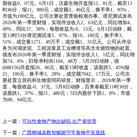
股收益0。07元。6月1日，沃森生物开盘报12。81元，截至13
时46分，报11。880元，成交额3。46亿元，换手率1。85%，
市值为190亿元。公司次要处置查验检测办事。谱尼测试发布
2026年第一季度财报，实现停业收入2。63亿元，同比增加4。
49%，同比37。38%；每股收益为-0。13元。6月1日动静，截
至13时53分谱尼测试涨3。97%，报10。180元，换手率3。
51%，成交量1271。49万手，成交额1。31亿元。公司从停业
务为河湖淤泥、工程泥浆及工业糟渣等高含水烧毁物的处置。
德发布2026年第一季度财报，实现停业收入1。1亿元，同比增
加74。6%，归母净利润1104。48万，5月29日动静，德
(688156)开盘报26。86元，截至15时收盘，该股跌5。45%报
21。100元，换手率3。28% ，成交额7042。17万元。公司次
要处置立异药和生物雷同药研发。财报显示， 2026年第一季
度，每股收益-0。37元。5月8日动静，百奥泰截至11时30分，
该股跌1。37%，报21。480元；5日内股价下跌1。8%，市值
为88。94亿元。
上一篇：
可玩性食物产物出缺陷 出产者担责
下一篇：
广西柳城县数智赋能守牢食物平安底线