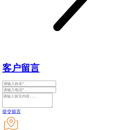
客户留言
提交留言