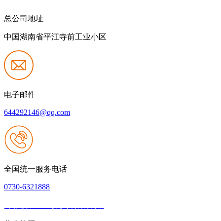
总公司地址
中国湖南省平江寺前工业小区
电子邮件
644292146@qq.com
全国统一服务电话
0730-6321888
网站建设：Z6·尊龙时凯官方网站
|
网站地图
本网站支持IPV6