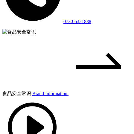
0730-6321888
食品安全常识
Brand Information