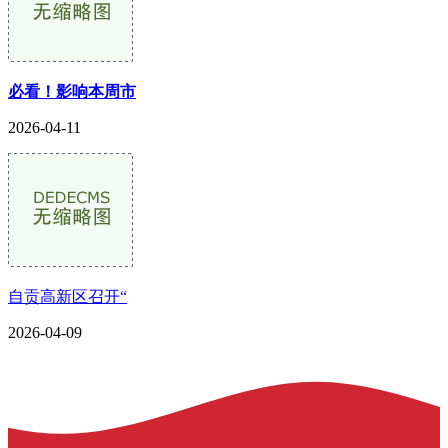
必看！影响本周市
2026-04-11
自贡高新区召开“
2026-04-09