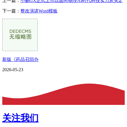
上一篇：
小鹏GX正式上市以面向物理AI时代科技实力从头定
下一篇：
整改演讲Word模板
新版《药品召回办
2026-05-23
关注我们