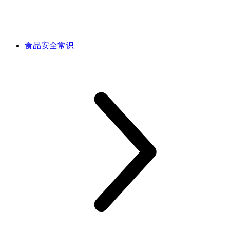
食品安全常识