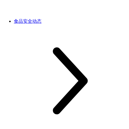
食品安全动态