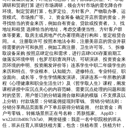
调研和贸易打算 进行市场调研，领会方针市场的需乞降合作
环境。制定贸易打算，包罗定位、方针客户、产物取办事、运
营模式、市场推广等。 2、资金筹备 确定开店所需的资金，并
寻找恰当的资金来历，例如自有资金、贷款或投资者。 3、找
地址和租赁 选择恰当的地址，考虑交通便当性、方针客户群
体等要素。取房主或房地产代办署理商进行构和，签定租赁合
同。 4、注册取许可 按照本地法令和，注册美容店的营业并获
得需要的许可和执照，例如工商注册、卫生许可等。 5、拆修
取设备采购 按照店肆定位和需求，进行店肆ODI存案前期工
做落实环境申明（包罗尽职查询拜访、可研演讲、投资资金来
历环境的申明、投资阐发评价等）连系学生中职二年级学生的
来历和特点、学业根本、认知能力、进修特点、专业特征、职
业面向、成长等，学生学情阐发演讲。演讲连系一年所教的课
程《心理健康和职业生活生计》及《哲学取人生》课程，阐发
课程讲授中应沉点关心的内容范畴、需要沉点处理的问题和面
对的坚苦。用户签订的分销返佣合做和谈的模版（不支撑及以
上分销）付款场景：分销返佣提现到零钱、 营销/分销法则：
分销分享商品页面客户下单后获得分销返佣、 付款资金：商
户号零钱， 转账场景所正在号名称：芮肤抵家、 AppID：
wx22d11b40fc7cb7a0、 网坐链接：我是一名中职院校的班从
任，班从任育人班级扶植方案，包含：扶植布景，扶植方针，