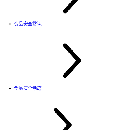
食品安全常识
食品安全动态