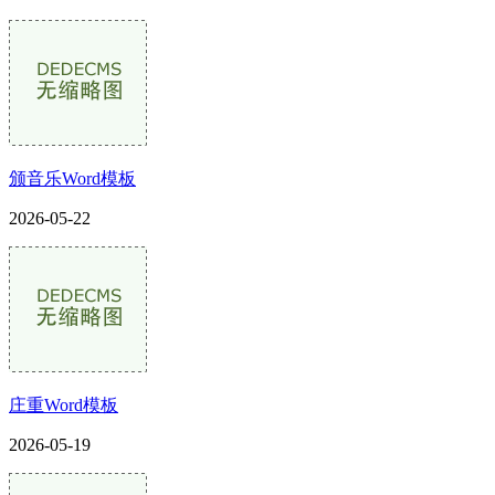
颁音乐Word模板
2026-05-22
庄重Word模板
2026-05-19