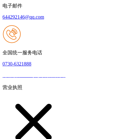
电子邮件
644292146@qq.com
全国统一服务电话
0730-6321888
网站建设：Z6·尊龙时凯官方网站
|
网站地图
本网站支持IPV6
营业执照