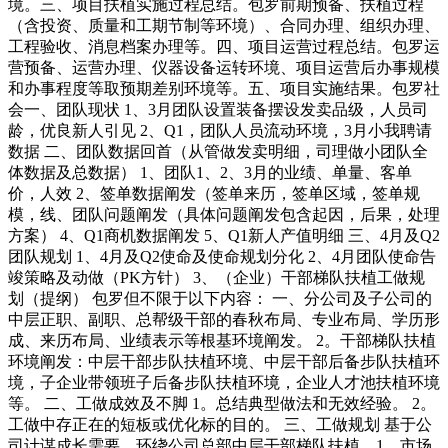
境。三、项目扶植实施过程总结。包罗前期预备、扶植过程
（含投资、质量和工期节制等环境）、合同办理、组织办理、
工程验收、消息档案办理等。四、项目运营过程总结。包罗运
营预备、运营办理、仪器设备运转环境、项目运营后办事规模
和办事程度等取预期差别环境等。五、项目实施结果。包罗社
会一、团队现状 1、3月团队设置装备摆设发卖品级，人员司
龄，优良新人引见 2、Q1，团队人员流动环境，3月小我聘请
数据 二、团队数据回首（从管做发卖明细，司理做小团队全
体数据及总数据） 1、团队1、2、3月的业绩、单量、客单
价，人效 2、签单数据阐发（签单来历，签单区域，签单规
模，线、团队问题阐发（具体问题阐发包含起因，后果，处理
方案） 4、Q1商机数据阐发 5、Q1新人产值明细 三、4月及Q2
团队规划 1、4月及Q2使命及使命规划分化 2、4月团队使命告
竣策略及动做（PK方针） 3、（企业）干部梯队扶植工做规
划（提纲） 包罗但不限于以下内容： 一、分公司及子公司的
中层正职、副职、总帮级干部的春秋布局、专业布局、学历形
成、来历布局、业绩表示等根基环境阐发。 2。干部梯队扶植
环境阐发：中层干部步队扶植环境、中层干部后备步队扶植环
境，子企业带领班子后备步队扶植环境，企业人才池扶植环境
等。 二、工做成效及不脚 1。总结典型做法和无效经验。 2。
工做中存正在的短板或优化标的目的。 三、工做规划 基于公
司计谋成长需要，环绕公司总部中层干部梯队扶植、1、市场