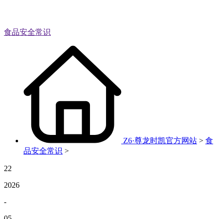
食品安全常识
Z6·尊龙时凯官方网站
>
食
品安全常识
>
22
2026
-
05