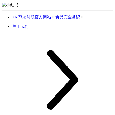
Z6·尊龙时凯官方网站
>
食品安全常识
>
关于我们