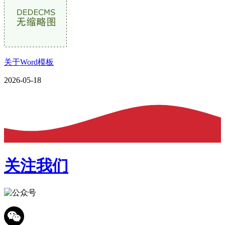
关于Word模板
2026-05-18
关注我们