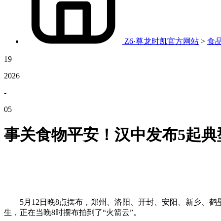
Z6·尊龙时凯官方网站
>
食
19
2026
-
05
事关食物平安！汉中发布5起典
5月12日晚8点摆布，郑州、洛阳、开封、安阳、新乡、鹤
生，正在当晚8时摆布拍到了“火箭云”。