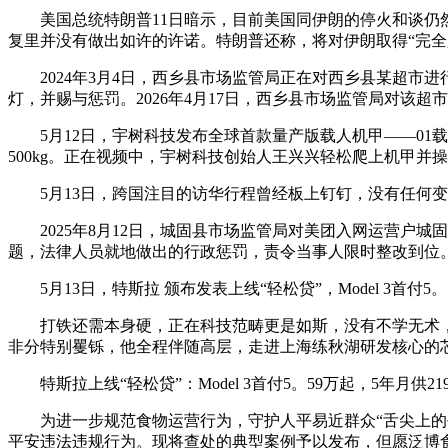
美国总统特朗普11日暗示，目前美国同伊朗的停火和谈仍然无
复里并没有做出如许的许诺。特朗普还称，将对伊朗取得“完全
2024年3月4日，西乡县市场监管局正在对西乡县某超市进行
灯，并赐与惩罚。2026年4月17日，西乡县市场监管局对该
5月12日，宇树科技发布全球首款量产版载人机甲——01载
500kg。正在视频中，宇树科技创始人王兴兴轻松爬上机甲
5月13日，跨国注目的访华行程曾经板上钉钉，没有任何变
2025年8月12日，城固县市场监管局对美团入网运营户城
题，法律人员就地做出的行政惩罚，责令当事人限时整改到位。2
5月13日，特斯拉 颁布发表上线“轻松贷”，Model 3首付5。
打铁还需本身硬，正在科技范畴更是如斯，没有不学无术，再
非分特别矍铄，他全程伴随高层，走进上海练秋湖研发核心的
特斯拉上线“轻松贷”：Model 3首付5。59万起，5年月供2
为进一步规范食物运营行为，守护人平易近群众“舌尖上的平
平安违法违规行为。现将查处的典型案例予以发布，但愿泛博