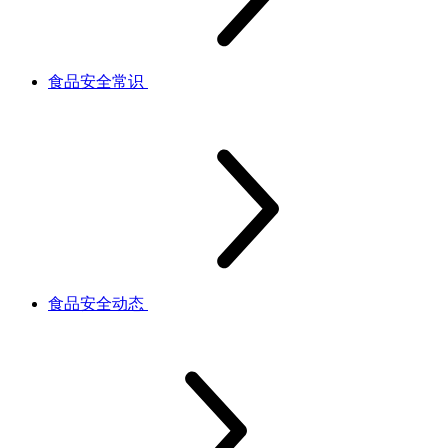
食品安全常识
食品安全动态