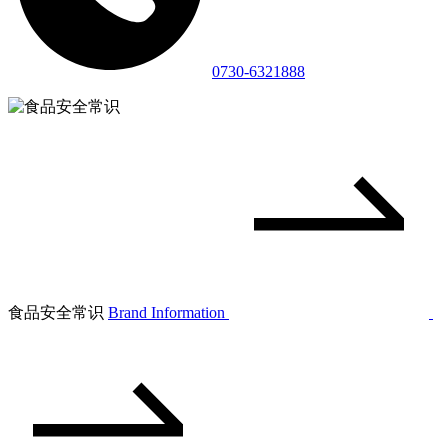
0730-6321888
食品安全常识
Brand Information