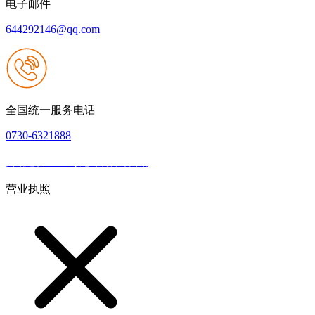
电子邮件
644292146@qq.com
全国统一服务电话
0730-6321888
网站建设：Z6·尊龙时凯官方网站
|
网站地图
本网站支持IPV6
营业执照