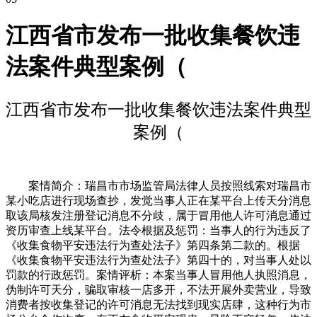
江西省市发布一批收集餐饮违
法案件典型案例（
江西省市发布一批收集餐饮违法案件典型
案例（
案情简介：瑞昌市市场监管局法律人员按照线索对瑞昌市
某小吃店进行现场查抄，发觉当事人正在某平台上传天分消息
取该局核发注册登记消息不分歧，属于冒用他人许可消息通过
资历审查上线某平台。法令根据及惩罚：当事人的行为违反了
《收集食物平安违法行为查处法子》第四条第二款的。根据
《收集食物平安违法行为查处法子》第四十的，对当事人处以
罚款的行政惩罚。案情评析：本案当事人冒用他人执照消息，
伪制许可天分，骗取审核一店多开，不法开展外卖营业，导致
消费者按收集登记的许可消息无法找到现实店肆，这种行为市