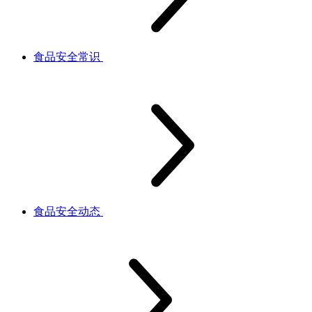
食品安全常识
食品安全动态