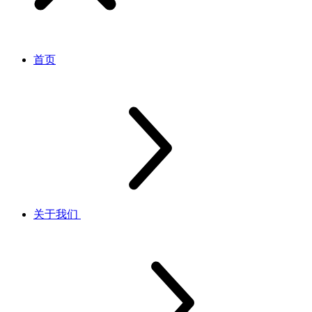
首页
关于我们