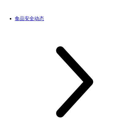
食品安全动态