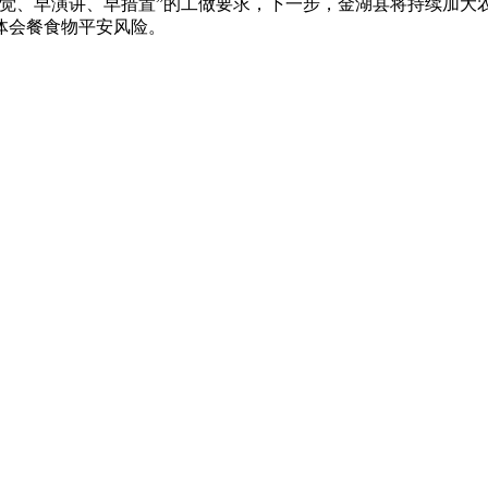
觉、早演讲、早措置”的工做要求，下一步，金湖县将持续加大农
体会餐食物平安风险。