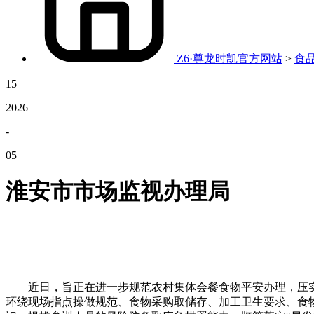
Z6·尊龙时凯官方网站
>
食
15
2026
-
05
淮安市市场监视办理局
近日，旨正在进一步规范农村集体会餐食物平安办理，压实食
环绕现场指点操做规范、食物采购取储存、加工卫生要求、食