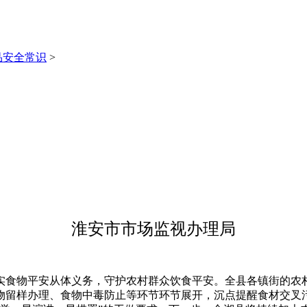
品安全常识
>
淮安市市场监视办理局
物平安从体义务，守护农村群众饮食平安。全县各镇街的农村
物留样办理、食物中毒防止等环节环节展开，沉点提醒食材交叉污