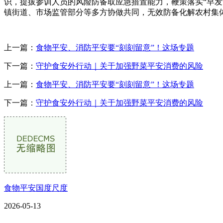
识，提拔参训人员的风险防备取应急措置能力，鞭策落实“早发
镇街道、市场监管部分等多方协做共同，无效防备化解农村集
上一篇：
食物平安、消防平安要“刻刻留意”！这场专题
下一篇：
守护食安外行动｜关于加强野菜平安消费的风险
上一篇：
食物平安、消防平安要“刻刻留意”！这场专题
下一篇：
守护食安外行动｜关于加强野菜平安消费的风险
食物平安国度尺度
2026-05-13