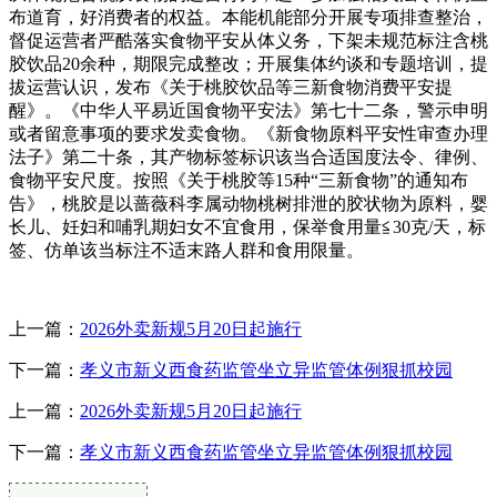
布道育，好消费者的权益。本能机能部分开展专项排查整治，
督促运营者严酷落实食物平安从体义务，下架未规范标注含桃
胶饮品20余种，期限完成整改；开展集体约谈和专题培训，提
拔运营认识，发布《关于桃胶饮品等三新食物消费平安提
醒》。《中华人平易近国食物平安法》第七十二条，警示申明
或者留意事项的要求发卖食物。《新食物原料平安性审查办理
法子》第二十条，其产物标签标识该当合适国度法令、律例、
食物平安尺度。按照《关于桃胶等15种“三新食物”的通知布
告》，桃胶是以蔷薇科李属动物桃树排泄的胶状物为原料，婴
长儿、妊妇和哺乳期妇女不宜食用，保举食用量≦30克/天，标
签、仿单该当标注不适末路人群和食用限量。
上一篇：
2026外卖新规5月20日起施行
下一篇：
孝义市新义西食药监管坐立异监管体例狠抓校园
上一篇：
2026外卖新规5月20日起施行
下一篇：
孝义市新义西食药监管坐立异监管体例狠抓校园