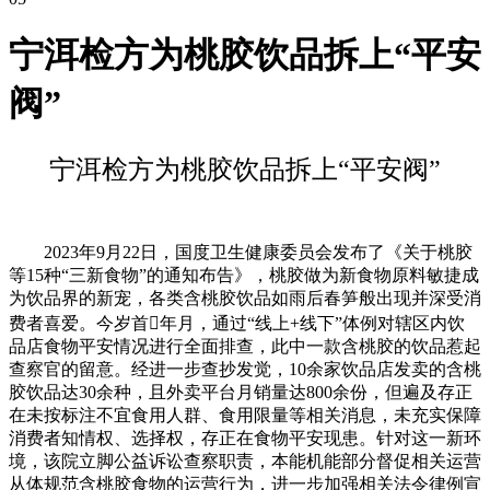
宁洱检方为桃胶饮品拆上“平安
阀”
宁洱检方为桃胶饮品拆上“平安阀”
2023年9月22日，国度卫生健康委员会发布了《关于桃胶
等15种“三新食物”的通知布告》，桃胶做为新食物原料敏捷成
为饮品界的新宠，各类含桃胶饮品如雨后春笋般出现并深受消
费者喜爱。今岁首年月，通过“线上+线下”体例对辖区内饮
品店食物平安情况进行全面排查，此中一款含桃胶的饮品惹起
查察官的留意。经进一步查抄发觉，10余家饮品店发卖的含桃
胶饮品达30余种，且外卖平台月销量达800余份，但遍及存正
在未按标注不宜食用人群、食用限量等相关消息，未充实保障
消费者知情权、选择权，存正在食物平安现患。针对这一新环
境，该院立脚公益诉讼查察职责，本能机能部分督促相关运营
从体规范含桃胶食物的运营行为，进一步加强相关法令律例宣