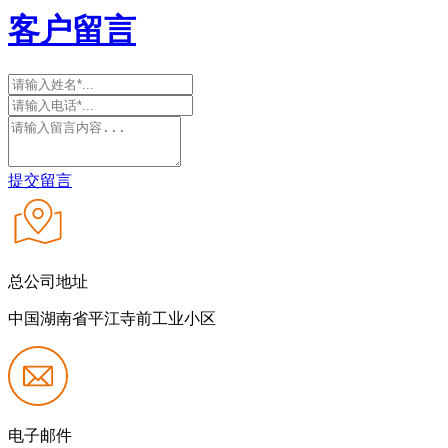
客户留言
提交留言
总公司地址
中国湖南省平江寺前工业小区
电子邮件