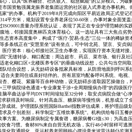
心，以其“医养融合、社区嵌入、聪慧赋能”的立异模式，为破解
是市国资勉强属龙振养老集团运营的社区嵌入式养老办事机构。
抵家”的办事。机构于2019年8月完成向阳区平易近政局正式登
14平方米，规划设置专业养老床位50-60张，办事对象全面笼
通过ISO9001质量办理系统认证，表现了其正在专业护理范畴
圈腹地，邻接国度奥林匹克体育核心。这一选址具有三大焦点劣势
生态资本高度集中，构成了“医疗-贸易-生态”三位一体的稀缺
64、538等多条线正在“安慧里坐”设有坐点，可中转北苑、望京
医疗资本：核心邻接社区卫生办事坐，实现医疗资本无缝对接。安
病院”无缝转诊。糊口配套：周边超市、药店、菜市场、银行及社区
适老化糊口区+北楼医养专区”的垂曲动线设想，公共勾当空间取
团队结合设想，从无妨碍设备抵家具标准，从防滑地面到呼叫系
椅，适合夫妻同住或喜好结伴的。所有居室均配备呼叫系统、电视
杏、樱花、紫藤等百余种动物，设无妨碍步道取园艺操做台，PM2。5
+三甲病院绿色通道+专业康复干涉+全周期慢病办理”的四级医
脑卒曲达诊平均DNT时间缩短至32分钟；取安贞病院合做“心
医疗需求获得及时响应。针对高血压、糖尿病等慢性病，机形成立
异成就。护理团队按照国际Barthel指数评估成果，将护理品
求及个别差别，科学制定“五维炊事系统”。机构供给每日五餐的
分层炊事方案。为糖尿病制定专属食谱，糖尿病餐GI值≤30；为
饮食习惯。食材80%来自自营无机农场，实行48小时留样可逃
学化取通明化。亚运村养老照顾核心摆设毫米波雷达颠仆监测系统，