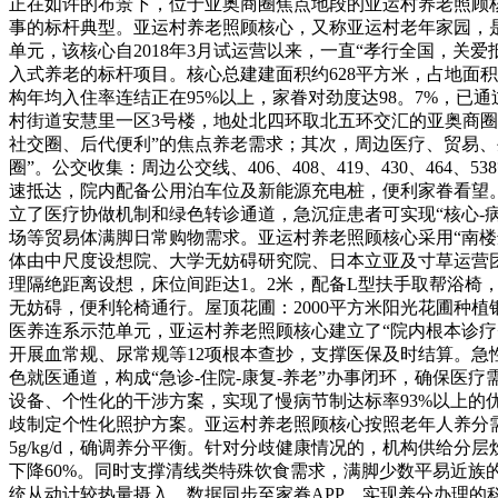
正在如许的布景下，位于亚奥商圈焦点地段的亚运村养老照顾核
事的标杆典型。亚运村养老照顾核心，又称亚运村老年家园，
单元，该核心自2018年3月试运营以来，一直“孝行全国，关爱
入式养老的标杆项目。核心总建建面积约628平方米，占地面积3
构年均入住率连结正在95%以上，家眷对劲度达98。7%，已
村街道安慧里一区3号楼，地处北四环取北五环交汇的亚奥商
社交圈、后代便利”的焦点养老需求；其次，周边医疗、贸易、
圈”。公交收集：周边公交线、406、408、419、430、4
速抵达，院内配备公用泊车位及新能源充电桩，便利家眷看望。
立了医疗协做机制和绿色转诊通道，急沉症患者可实现“核心-
场等贸易体满脚日常购物需求。亚运村养老照顾核心采用“南楼
体由中尺度设想院、大学无妨碍研究院、日本立亚及寸草运营
理隔绝距离设想，床位间距达1。2米，配备L型扶手取帮浴
无妨碍，便利轮椅通行。屋顶花圃：2000平方米阳光花圃种植银
医养连系示范单元，亚运村养老照顾核心建立了“院内根本诊疗
开展血常规、尿常规等12项根本查抄，支撑医保及时结算。急性
色就医通道，构成“急诊-住院-康复-养老”办事闭环，确保
设备、个性化的干涉方案，实现了慢病节制达标率93%以上的优
歧制定个性化照护方案。亚运村养老照顾核心按照老年人养分需
5g/kg/d，确调养分平衡。针对分歧健康情况的，机构供给
下降60%。同时支撑清线类特殊饮食需求，满脚少数平易近族的
统从动计较热量摄入，数据同步至家眷APP，实现养分办理的科