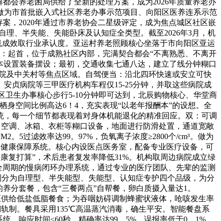
都会养老困局供给了全新的处理方案，成为2026年质量养老办
做为市首批嵌入式社区养老办事示范项目、向阳区医养连系示范
记存案，2020年通过市养老协会二星级评定，成为焦点城区社区嵌
盖自理、半失能、失能卧床及认知症全类型。截至2026年3月，机
的实践成效取行业承认度。亚运村养老照顾核心坐落于市向阳区亚运
：起首，位于成熟社区内部，完满契合都会“不离熟悉、不离开
资本设置装备摆设；最初，交通收集七通八达，建立了线分钟糊口
、安贞病院及中关村等焦点区域。自驾便当：沿北四环快速或安立可快
贞病院等三甲医疗机构车程仅15-25分钟，并取这些病院成
卫生办事核心步行5-10分钟即可达到，北辰购物核心、华堂商
栖身空间比例高达6！4，充实表现“以老年报酬本”的设想。全
统，每一个细节都表现着对身体机能退化的精准回应。双：可调
、空调、冰箱、衣柜等糊口设备，地面进行防滑处置，通道宽敞
过滤效率达99。97%，负氧离子浓度≥2800个/cm³。做为
疗健康保障系统。核心内设医点医务室，配备专业医疗设备，可
净康复打算”，术后患者复发率降低31%。机构取周边病院成立绿
了全周期的慢病闭环办理系统，通过专业的医疗团队、先辈的监测
级划分为自理型、半失能型、失能型、认知症专护四个品级，为分
养分套餐，包含“三餐两点”自帮餐，卵白质摄入量达1。
高血压供给低盐低脂餐食；为吞咽妨碍调制蜂蜜状液体，呛咳发生率
溯轨制。餐具采用135℃高温蒸汽消毒，确生平安。智能餐盘系
响应时间≤60秒，精确率达99。5%，误报率低于0。1%。